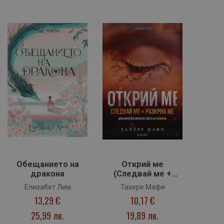
Обещанието на
Открий ме
дракона
(Следвай ме +
Разкрий ме) - книга
Елизабет Лим
Тахере Мафи
8 (Разбий ме)
13,29 €
10,17 €
25,99 лв.
19,89 лв.