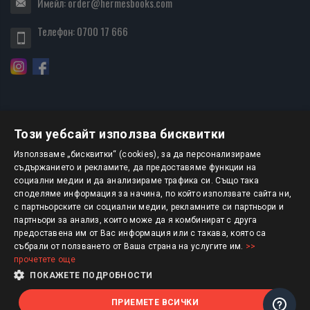
Имейл:
order@hermesbooks.com
Телефон:
0700 17 666
Този уебсайт използва бисквитки
БЮЛЕТИН
Използваме „бисквитки“ (cookies), за да персонализираме
съдържанието и рекламите, да предоставяме функции на
социални медии и да анализираме трафика си. Също така
АБОНИРАНЕ
споделяме информация за начина, по който използвате сайта ни,
с партньорските си социални медии, рекламните си партньори и
партньори за анализ, които може да я комбинират с друга
предоставена им от Вас информация или с такава, която са
Авторско право © 2025 HERMESBOOKS.BG
събрали от ползването от Ваша страна на услугите им.
>>
прочетете още
1 EUR = 1.95583 BGN
ПОКАЖЕТЕ ПОДРОБНОСТИ
ПРИЕМЕТЕ ВСИЧКИ