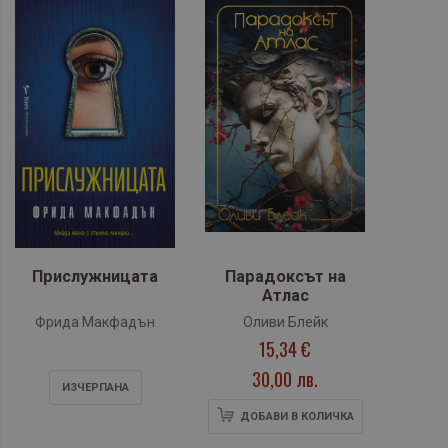
Прислужницата
Парадоксът на
Атлас
Фрида Макфадън
Оливи Блейк
15,34 €
30,00 лв.
ИЗЧЕРПАНA
ДОБАВИ В КОЛИЧКА