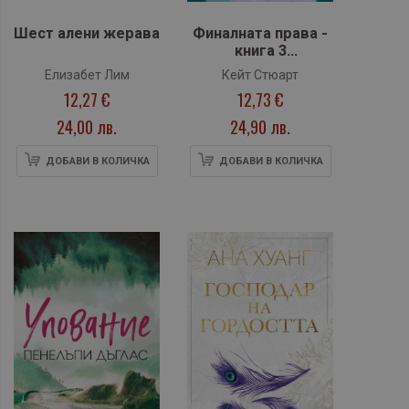
Шест алени жерава
Финалната права -
книга 3
(Братството на
Елизабет Лим
Кейт Стюарт
гарвана)
12,27 €
12,73 €
24,00 лв.
24,90 лв.
ДОБАВИ В КОЛИЧКА
ДОБАВИ В КОЛИЧКА