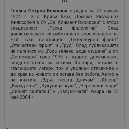
***
Георги Петров Божинов
е роден на 27 януари
1924 г. в с. Крива бара, Ломско. Завършва
философия в СУ „Св. Климент Охридски” с втора
специалност „Руска филология“. След
дипломирането си работи като кореспондент на
БТА, във вестниците „Литературен фронт“,
„Отечествен фронт“ и „Труд“. След публикацията
на пътеписа му „Гора зелена, вода студена“ в сп.
„Септември“ през 1975 г., където документира
свидетелствата на петима българи, лежали в
сталинските лагери, той е уволнен отвсякъде и
до края на живота си остава без работа. Автор е
на книгите „Вдън гората Дикчам“, „Юлень“,
„Караджата“, „Кукувица кука“, „Черешови води“,
„Сивият скиталец“ и „Калуня-каля“. Умира на 25
май 2004 г.