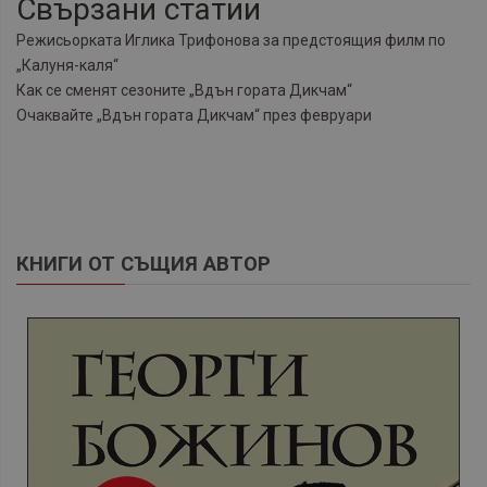
Свързани статии
Режисьорката Иглика Трифонова за предстоящия филм по
„Калуня-каля“
Как се сменят сезоните „Вдън гората Дикчам“
Очаквайте „Вдън гората Дикчам“ през февруари
КНИГИ ОТ СЪЩИЯ АВТОР