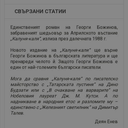
СВЪРЗАНИ СТАТИИ
Единственият роман на Георги Божинов,
забравеният шедьовър за Априлското въстание
„Калуня-каля“
, излиза през далечната 1988 г.
Новото издание на
„Калуня-каля“
ще върне
Георги Божинов в българската литература и ще
пренареди челото й. Защото Георги Божинов е
един от най-големите български писатели.
Мога да сравня „Калуня-каля“ по писателско
майсторство с „Татарската пустиня“ на Дино
Будзати или с „В очакване на варварите“ на
Нобеловия лауреат Дж. М. Кутси. А по
надникване в народния етос и разломите му –
единствено с „Железният светилник“ на Димитър
Талев.
Деян Енев