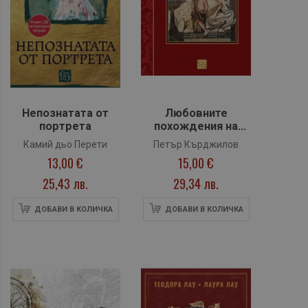
Непознатата от
Любовните
портрета
похождения на
олимпийски богове
Камий дьо Перети
Петър Кърджилов
и митични герои
13,00 €
15,00 €
25,43 лв.
29,34 лв.
ДОБАВИ В КОЛИЧКА
ДОБАВИ В КОЛИЧКА