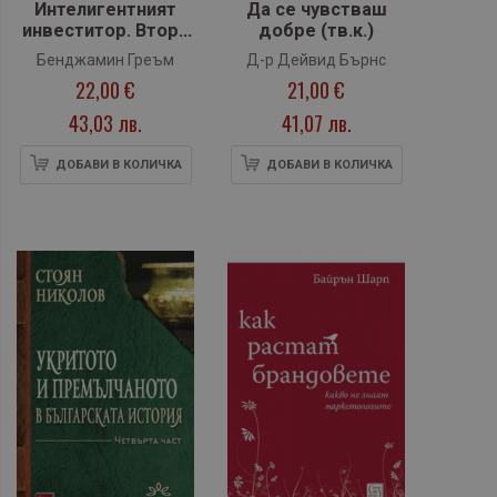
Интелигентният
Да се чувстваш
инвеститор. Второ
добре (тв.к.)
преработено
Бенджамин Греъм
Д-р Дейвид Бърнс
издание
22,00 €
21,00 €
43,03 лв.
41,07 лв.
ДОБАВИ В КОЛИЧКА
ДОБАВИ В КОЛИЧКА