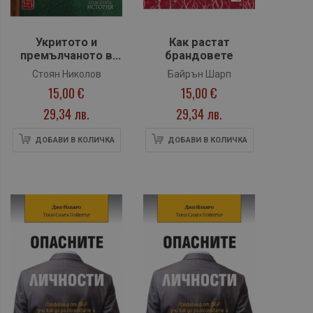
Укритото и
Как растат
премълчаното в
брандовете
българската
Стоян Николов
Байрън Шарп
история. Част IV
15,00 €
15,00 €
29,34 лв.
29,34 лв.
ДОБАВИ В КОЛИЧКА
ДОБАВИ В КОЛИЧКА