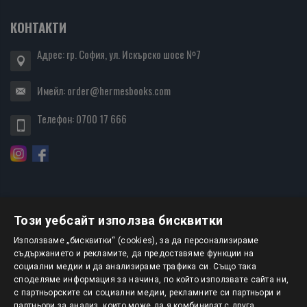
КОНТАКТИ
Адрес: гр. София, ул. Искърско шосе №7
Имейл:
order@hermesbooks.com
Телефон:
0700 17 666
Този уебсайт използва бисквитки
БЮЛЕТИН
Използваме „бисквитки“ (cookies), за да персонализираме
съдържанието и рекламите, да предоставяме функции на
социални медии и да анализираме трафика си. Също така
АБОНИРАНЕ
споделяме информация за начина, по който използвате сайта ни,
с партньорските си социални медии, рекламните си партньори и
партньори за анализ, които може да я комбинират с друга