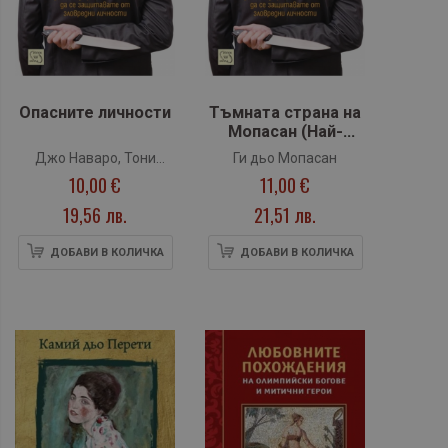
Опасните личности
Тъмната страна на
Мопасан (Най-
страшните разкази
Джо Наваро, Тони
Ги дьо Мопасан
на френския
10,00 €
11,00 €
Сиара Пойнтър
класик)
19,56 лв.
21,51 лв.
ДОБАВИ В КОЛИЧКА
ДОБАВИ В КОЛИЧКА