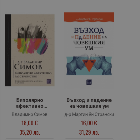
Биполярно
Възход и падение
афективно
на човешкия ум
разстройство
Владимир Симов
д-р Мартин Ян Странски
18,00 €
16,00 €
35,20 лв.
31,29 лв.