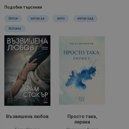
Подобни търсения
Изток
изток за
изто
изток зад
Изтокът
Възвишена любов
Просто така,
лирика