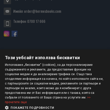
Имейл:
order@hermesbooks.com
Телефон:
0700 17 666
Този уебсайт използва бисквитки
БЮЛЕТИН
Използваме „бисквитки“ (cookies), за да персонализираме
съдържанието и рекламите, да предоставяме функции на
социални медии и да анализираме трафика си. Също така
АБОНИРАНЕ
споделяме информация за начина, по който използвате сайта ни,
с партньорските си социални медии, рекламните си партньори и
партньори за анализ, които може да я комбинират с друга
предоставена им от Вас информация или с такава, която са
Авторско право © 2025 HERMESBOOKS.BG
събрали от ползването от Ваша страна на услугите им.
>>
прочетете още
1 EUR = 1.95583 BGN
ПОКАЖЕТЕ ПОДРОБНОСТИ