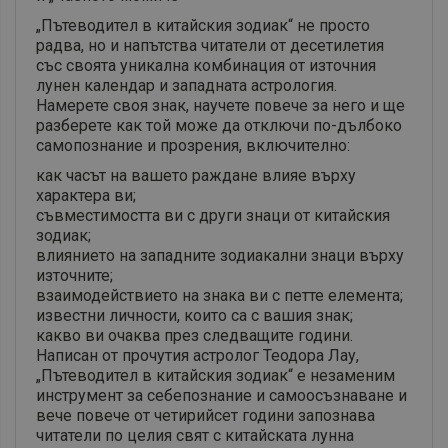
„Пътеводител в китайския зодиак“ не просто
радва, но и напътства читатели от десетилетия
със своята уникална комбинация от източния
лунен календар и западната астрология.
Намерете своя знак, научете повече за него и ще
разберете как той може да отключи по-дълбоко
самопознание и прозрения, включително:
как часът на вашето раждане влияе върху
характера ви;
съвместимостта ви с други знаци от китайския
зодиак;
влиянието на западните зодиакални знаци върху
източните;
взаимодействието на знака ви с петте елемента;
известни личности, които са с вашия знак;
какво ви очаква през следващите години.
Написан от прочутия астролог Теодора Лау,
„Пътеводител в китайския зодиак“ е незаменим
инструмент за себепознание и самоосъзнаване и
вече повече от четирийсет години запознава
читатели по целия свят с китайската лунна