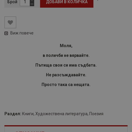
Брой
ДОБАВИ В КОЛИЧКА
Виж повече
Моля,
в поличби не вярвайте.
Пътища свои си има съдбата.
Не разсъждавайте.
Просто така са нещата.
Раздел:
Книги
,
Художествена литература
,
Поезия