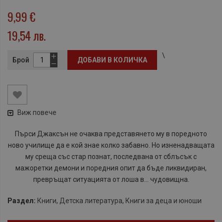
9,99 €
19,54 лв.
\
Брой
ДОБАВИ В КОЛИЧКА
Виж повече
Пърси Джаксън не очаква представянето му в поредното
ново училище да е кой знае колко забавно. Но изненадващата
му среща със стар познат, последвана от сблъсък с
мажоретки демони и поредния опит да бъде ликвидиран,
превръщат ситуацията от лоша в... чудовищна.
Раздел:
Книги
,
Детска литература
,
Книги за деца и юноши