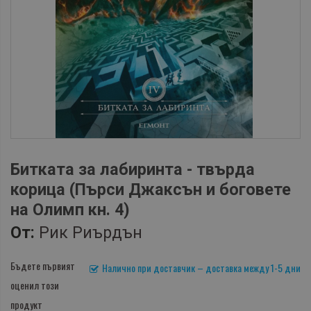
Битката за лабиринта - твърда
корица (Пърси Джаксън и боговете
на Олимп кн. 4)
От:
Рик Риърдън
Бъдете първият
Налично при доставчик – доставка между 1-5 дни
оценил този
продукт