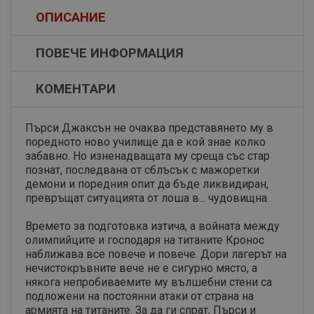
ОПИСАНИЕ
ПОВЕЧЕ ИНФОРМАЦИЯ
КОМЕНТАРИ
Пърси Джаксън не очаква представянето му в
поредното ново училище да е кой знае колко
забавно. Но изненадващата му среща със стар
познат, последвана от сблъсък с мажоретки
демони и поредния опит да бъде ликвидиран,
превръщат ситуацията от лоша в... чудовищна.
Времето за подготовка изтича, а войната между
олимпийците и господаря на титаните Кронос
наближава все повече и повече. Дори лагерът на
нечистокръвните вече не е сигурно място, а
някога непробиваемите му вълшебни стени са
подложени на постоянни атаки от страна на
армията на титаните. За да ги ­спрат, Пърси и