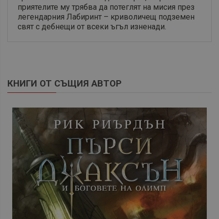
приятелите му трябва да потеглят на мисия през
легендарния Лабиринт – криволичещ подземен
свят с дебнещи от всеки ъгъл изненади.
КНИГИ ОТ СЪЩИЯ АВТОР