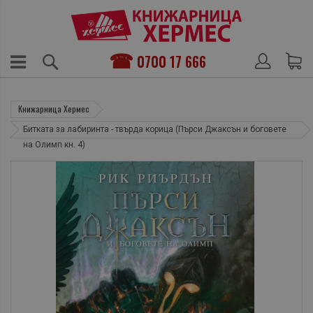
0700 17 666
Книжарница Хермес
Битката за лабиринта - твърда корица (Пърси Джаксън и боговете
на Олимп кн. 4)