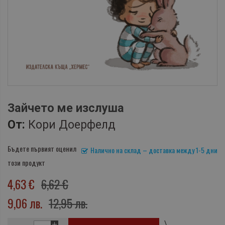
Зайчето ме изслуша
От:
Кори Доерфелд
Бъдете първият оценил
Налично на склад – доставка между 1-5 дни
този продукт
4,63 €
6,62 €
9,06 лв.
12,95 лв.
\