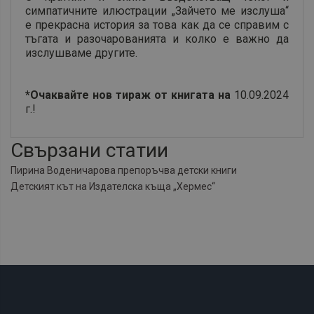
симпатичните илюстрации „Зайчето ме изслуша“
е прекрасна история за това как да се справим с
тъгата и разочарованията и колко е важно да
изслушваме другите.
*Очаквайте нов тираж от книгата на
10.09.2024
г.!
Свързани статии
Пирина Воденичарова препоръчва детски книги
Детският кът на Издателска къща „Хермес“