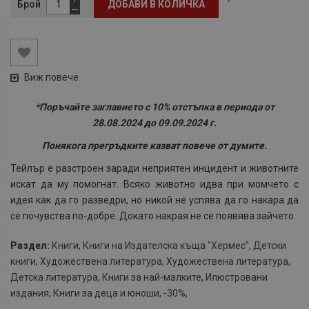
Брой
ДОБАВИ В КОЛИЧКА
Виж повече
*Поръчайте заглавието с 10% отстъпка в периода от
28.08.2024 до 09.09.2024 г.
Понякога прегръдките казват повече от думите.
Тейлър е разстроен заради неприятен инцидент и животните
искат да му помогнат. Всяко животно идва при момчето с
идея как да го разведри, но никой не успява да го накара да
се почувства по-добре. Докато накрая не се появява зайчето.
Раздел:
Книги
,
Книги на Издателска къща "Хермес"
,
Детски
книги
,
Художествена литература
,
Художествена литература
,
Детска литература
,
Книги за най-малките
,
Илюстровани
издания
,
Книги за деца и юноши
,
-30%
,