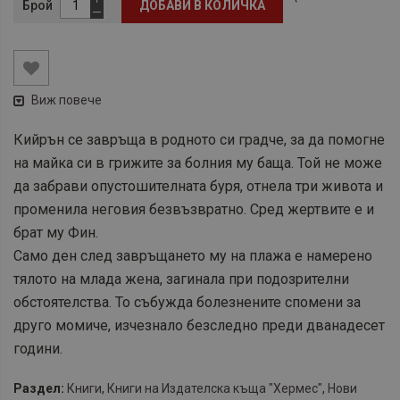
Брой
ДОБАВИ В КОЛИЧКА
Виж повече
Кийрън
се завръща в родното си градче, за да помогне
на майка си в грижите за болния му баща. Той не може
да забрави опустошителната буря, отнела три живота и
променила неговия безвъзвратно. Сред жертвите е и
брат му Фин.
Само ден след завръщането му на плажа е намерено
тялото на млада жена, загинала при подозрителни
обстоятелства. То събужда болезнените спомени за
друго момиче, изчезнало безследно преди дванадесет
години.
Раздел:
Книги
,
Книги на Издателска къща "Хермес"
,
Нови