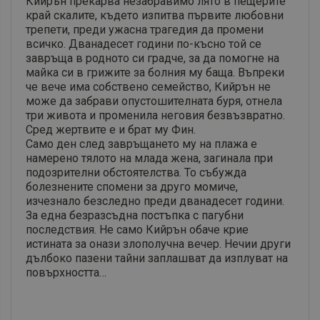
Кийрън прекарва незабравимо лято в пещерите
край скалите, където изпитва първите любовни
трепети, преди ужасна трагедия да промени
всичко. Дванадесет години по-късно той се
завръща в родното си градче, за да помогне на
майка си в грижите за болния му баща. Въпреки
че вече има собствено семейство, Кийрън не
може да забрави опустошителната буря, отнела
три живота и променила неговия безвъзвратно.
Сред жертвите е и брат му Фин.
Само ден след завръщането му на плажа е
намерено тялото на млада жена, загинала при
подозрителни обстоятелства. То събужда
болезнените спомени за друго момиче,
изчезнало безследно преди дванадесет години.
За една безразсъдна постъпка с пагубни
последствия. Не само Кийрън обаче крие
истината за онази злополучна вечер. Нечии други
дълбоко пазени тайни заплашват да изплуват на
повърхността…