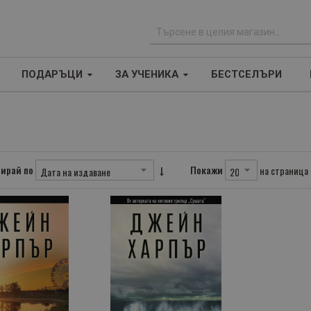
Т
ъ
ПОДАРЪЦИ
ЗА УЧЕНИКА
БЕСТСЕЛЪРИ
р
с
е
н
е
ирай по
Покажи
на страница