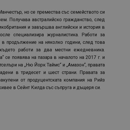
анчестър, но се премества със семейството си
осем. Получава австралийско гражданство, след
икобритания и завършва английски и история в
после специализира журналистика. Работи за
 в продължение на няколко години, след това
 където работи за два местни ежедневника.
 се появява на пазара в началото на 2017 г. и
тселъри на „Ню Йорк Таймс“ и „Амазон“, правата
адени в тридесет и шест страни. Правата за
акупени от продуцентската компания на Рийз
ивее в Сейнт Килда със съпруга и дъщеря си.