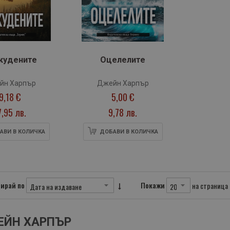
кудените
Оцелелите
йн Харпър
Джейн Харпър
9,18 €
5,00 €
7,95 лв.
9,78 лв.
АВИ В КОЛИЧКА
ДОБАВИ В КОЛИЧКА
ирай по
Покажи
на страница
ЕЙН ХАРПЪР