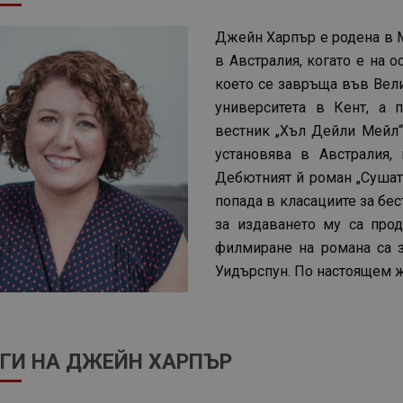
Джейн Харпър е родена в М
в Австралия, когато е на 
което се завръща във Вел
университета в Кент, а 
вестник „Хъл Дейли Мейл“
установява в Австралия,
Дебютният й роман „Сушата“
попада в класациите за бес
за издаването му са прод
филмиране на романа са з
Уидърспун. По настоящем ж
ГИ НА ДЖЕЙН ХАРПЪР