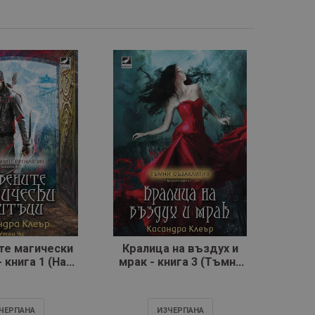
те магически
Кралица на въздух и
Призр
 книга 1 (Най-
мрак - книга 3 (Тъмни
е проклятия)
съзаклятия)
ЧЕРПАНA
ИЗЧЕРПАНA