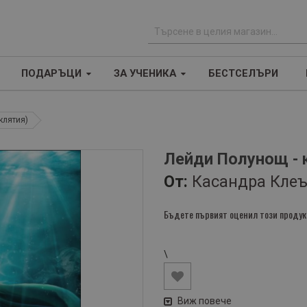
Т
ъ
ПОДАРЪЦИ
ЗА УЧЕНИКА
БЕСТСЕЛЪРИ
р
с
е
клятия)
н
е
Лейди Полунощ - 
От:
Касандра Кле
Бъдете първият оценил този продук
\
Виж повече