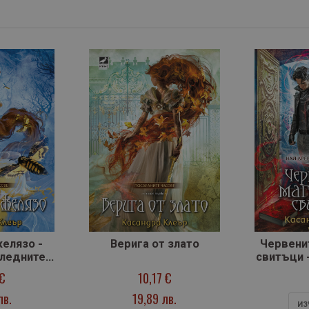
желязо -
Верига от злато
Червени
следните
свитъци -
е)
древнит
 €
10,17 €
лв.
19,89 лв.
ИЗ