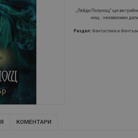
„Лейди Полунощ” ще ви грабне
нощ… независимо дали 
Раздел:
Фантастика и Фентъз
Я
КОМЕНТАРИ