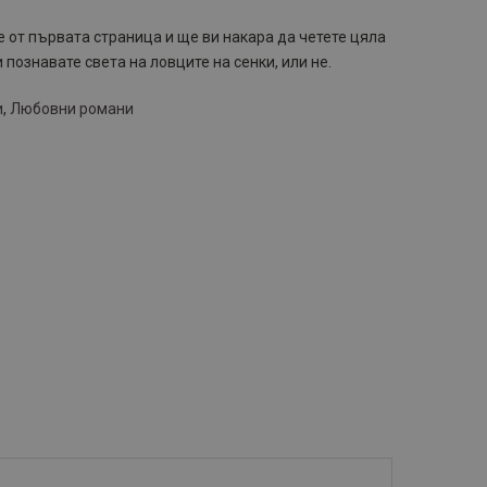
 от първата страница и ще ви накара да четете цяла
познавате света на ловците на сенки, или не.
и
,
Любовни романи