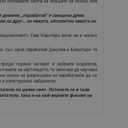
ли познавате света на ловците на сенки, или
от демони, „парабатай“ е свещена дума.
ин за друг… но никога, абсолютно никога не
унищожението. Ема Карстерс вече не е малко
дно със своя парабатай Джулиън Блекторн тя
преди години загиват и нейните родители,
тината за настоящето, тя започва да научава
 на сенки не разрешава на парабатаите да се
о е категорично забранено.
атели по целия свят. Потопете се в тази
итатели, така и на най-верните фенове на