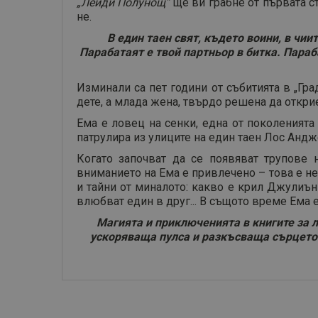
„Лейди Полунощ”
ще ви грабне от първата с
не.
В един таен свят, където воини, в чии
Парабатаят е твой партньор в битка. Параб
Изминали са пет години от събитията в „Гр
дете, а млада жена, твърдо решена да открие
Ема е ловец на сенки, една от поколенията
патрулира из улиците на един таен Лос Андж
Когато започват да се появяват трупове 
вниманието на Ема е привлечено – това е не
и тайни от миналото: какво е крил Джулиън 
влюбват един в друг... В същото време Ема е
Магията и приключенията в книгите за л
ускоряваща пулса и разкъсваща сърцето к