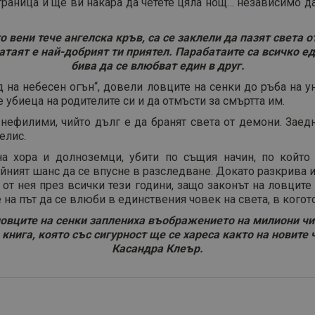
траница и ще ви накара да четете цяла нощ… независимо да
то вени тече ангелска кръв, са се заклели да пазят света 
атаят е най-добрият ти приятел. Парабатаите са всичко ед
бива да се влюбват един в друг.
ад на небесен огън“, довели ловците на сенки до ръба на 
 убиеца на родителите си и да отмъсти за смъртта им.
 нефилими, чийто дълг е да бранят света от демони. Зае
елис.
на хора и долноземци, убити по същия начин, по който 
йният шанс да се впусне в разследване. Докато разкрива ис
от нея през всички тези години, защо законът на ловците
 на път да се влюби в единствения човек на света, в когот
овците на сенки заплениха въображението на милиони чит
нига, която със сигурност ще се хареса както на новите ч
Касандра Клеър.