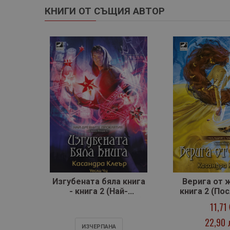
КНИГИ ОТ СЪЩИЯ АВТОР
Изгубената бяла книга
Верига от 
- книга 2 (Най-
книга 2 (По
древните проклятия)
часов
11,71
22,90 
ИЗЧЕРПАНA