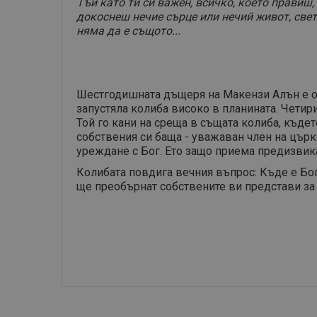
Тъй като ти си важен, всичко, което правиш,
докоснеш нечие сърце или нечий живот, свет
няма да е същото...
Шестгодишната дъщеря на Макензи Алън е от
запустяла колиба високо в планината. Четири
Той го кани на среща в същата колиба, къдет
собствения си баща - уважаван член на църк
уреждане с Бог. Ето защо приема предизвик
Колибата повдига вечния въпрос: Къде е Бог
ще преобърнат собствените ви представи за 