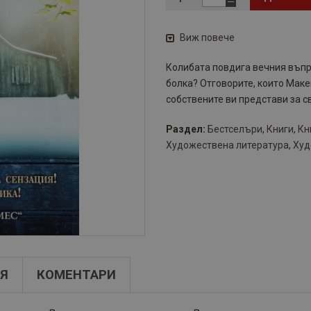
Виж повече
Колибата повдига вечния въпро
болка? Отговорите, които Маке
собствените ви представи за с
Раздел:
Бестселъри
,
Книги
,
Кн
Художествена литература
,
Худ
Я
КОМЕНТАРИ