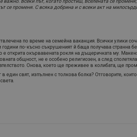
 е важно. Всеки път, когато простиш, Вселената се променя;
ът се променя. С всяка добрина и с всеки акт на милосърд
влечена по време на семейна ваканция. Всички улики сочат
 години по-късно съкрушеният й баща получава странна бележ
о е открита окървавената рокля на дъщеричката му. Макенз
овната общност, не е особено религиозен, а след сполетяла
ателството. Онова, което ще преживее в колибата, ще пр
 в един свят, изпълнен с толкова болка? Отговорите, които
света.