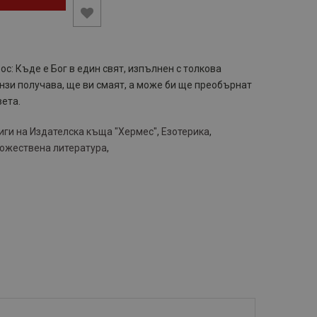
с: Къде е Бог в един свят, изпълнен с толкова
нзи получава, ще ви смаят, а може би ще преобърнат
вета.
иги на Издателска къща "Хермес"
,
Езотерика
,
ожествена литература
,