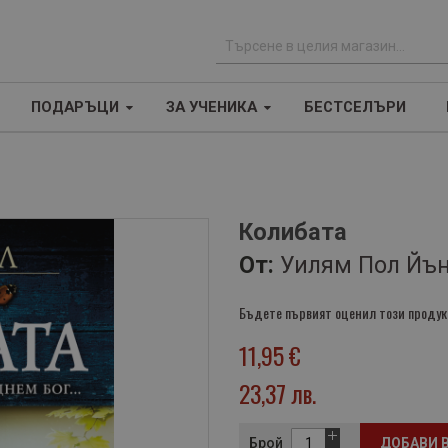
Т
ъ
ПОДАРЪЦИ
ЗА УЧЕНИКА
БЕСТСЕЛЪРИ
р
с
е
н
е
Колибата
От:
Уилям Пол Йъ
Бъдете първият оценил този продук
11,95 €
23,37 лв.
Брой
ДОБАВИ 