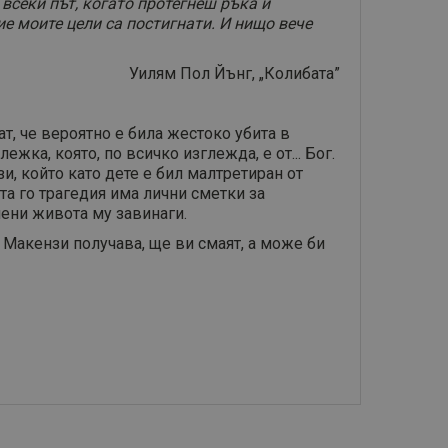
 всеки път, когато протегнеш ръка и
ие моите цели са постигнати. И нищо вече
Уилям Пол Йънг, „Колибата”
, че вероятно е била жестоко убита в
ка, която, по всичко изглежда, е от... Бог.
и, който като дете е бил малтретиран от
та го трагедия има лични сметки за
омени живота му завинаги.
 Макензи получава, ще ви смаят, а може би