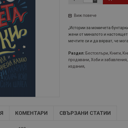
Виж повече
„Истории за момичета бунтарк
жени от миналото и настоящето
мечтите си и да вярват, че мог
Раздел:
Бестселъри
,
Книги
,
Кн
продавани
,
Хоби и забавления
издания
,
Я
КОМЕНТАРИ
СВЪРЗАНИ СТАТИИ