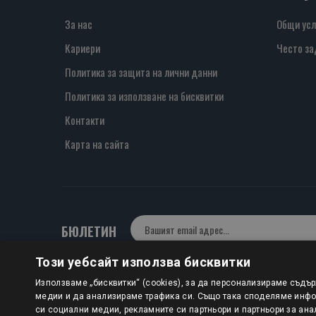
За нас
Общи усл
Кариери
Често за
Политика за защита на лични данни
Политика за използване на бисквитки
Контакти
Карта на сайта
БЮЛЕТИН
Този уебсайт използва бисквитки
Използваме „бисквитки“ (cookies), за да персонализираме съдъ
Авторско право © 2025 HERMESBOOKS.BG
медии и да анализираме трафика си. Също така споделяме инфор
1 EUR = 1.95583 BGN
си социални медии, рекламните си партньори и партньори за ана