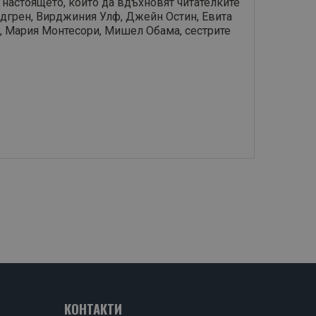
 настоящето, които да вдъхновят читателките
индгрен, Вирджиния Улф, Джейн Остин, Евита
и, Мария Монтесори, Мишел Обама, сестрите
КОНТАКТИ