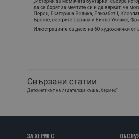
„Истории за момичета бунтарки“ събира исто
да се борят за мечтите си и да вярват, че м
Перон, Екатерина Велика, Елизабет I, Клеоп
Бронте, сестрите Серина и Винъс Уилямс, Фри
Илюстрациите са дело на 60 художнички от 
Свързани статии
Детският кът на Издателска къща „Хермес“
ЗА ХЕРМЕС
ОБСЛУ