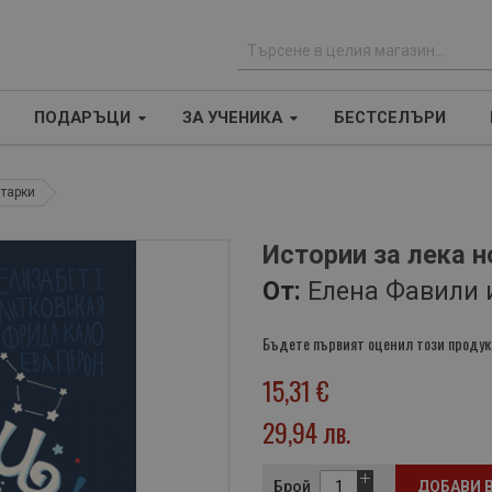
Т
ъ
ПОДАРЪЦИ
ЗА УЧЕНИКА
БЕСТСЕЛЪРИ
р
с
е
нтарки
н
е
Истории за лека 
От:
Елена Фавили 
Бъдете първият оценил този продук
15,31 €
29,94 лв.
Брой
ДОБАВИ 