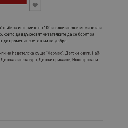
и“ събира историите на 100 изключителни момичета и
, които да вдъхновят читателките да се борят за
ат да променят света към по-добро.
иги на Издателска къща "Хермес"
,
Детски книги
,
Най-
,
Детска литература
,
Детски приказки
,
Илюстровани