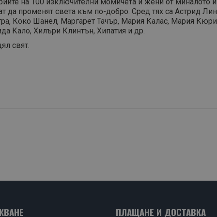
риите на 100 изключителни момичета и жени от миналото и
огат да променят света към по-добро. Сред тях са Астрид Л
атра, Коко Шанел, Маргарет Тачър, Мария Калас, Мария Кюр
да Кало, Хилъри Клинтън, Хипатия и др.
цял свят.
ЖВАНЕ
ПЛАЩАНЕ И ДОСТАВКА