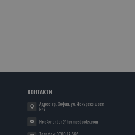
КОНТАКТИ
Адрес: гр. София, ул. Искърско шосе
№7
Имейл:
order@hermesbooks.com
Телефон:
0700 17 666