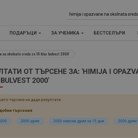
Т
ъ
ПОДАРЪЦИ
ЗА УЧЕНИКА
БЕСТСЕЛЪРИ
р
с
е
e na okolnata sreda za 10 klas bulvest 2000'
н
е
ЛТАТИ ОТ ТЪРСЕНЕ ЗА: 'HIMIJA I OPAZ
 BULVEST 2000'
ето търсене не даде резултати.
добни търсения
2000
2000 думи
2000 немски думи за 15 дни
2000 думи