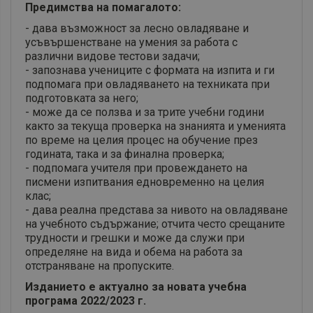
Предимства на помагалото:
- дава възможност за лесно овладяване и
усъвършенстване на умения за работа с
различни видове тестови задачи;
- запознава учениците с формата на изпита и ги
подпомага при овладяването на техниката при
подготовката за него;
- може да се ползва и за трите учебни години
както за текуща проверка на знанията и уменията
по време на целия процес на обучение през
годината, така и за финална проверка;
- подпомага учителя при провеждането на
писмени изпитвания едновременно на целия
клас;
- дава реална представа за нивото на овладяване
на учебното съдържание; отчита често срещаните
трудности и грешки и може да служи при
определяне на вида и обема на работа за
отстраняване на пропуските.
Изданието е актуално за новата учебна
програма 2022/2023 г.