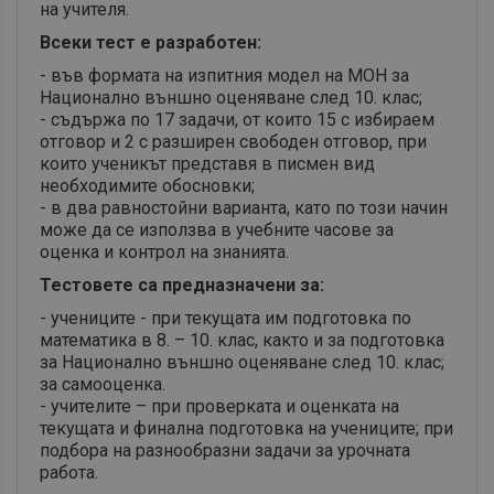
на учителя.
Всеки тест е разработен:
- във формата на изпитния модел на МОН за
Национално външно оценяване след 10. клас;
- съдържа по 17 задачи, от които 15 с избираем
отговор и 2 с разширен свободен отговор, при
които ученикът представя в писмен вид
необходимите обосновки;
- в два равностойни варианта, като по този начин
може да се използва в учебните часове за
оценка и контрол на знанията.
Тестовете са предназначени за:
- учениците - при текущата им подготовка по
математика в 8. – 10. клас, както и за подготовка
за Национално външно оценяване след 10. клас;
за самооценка.
- учителите – при проверката и оценката на
текущата и финална подготовка на учениците; при
подбора на разнообразни задачи за урочната
работа.