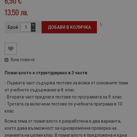
6,90 €
13,50 лв.
\
Брой
ДОБАВИ В КОЛИЧКА
Виж повече
Помагалото e структурирано в 3 части:
- Първата част съдържа тестове за всяка от основните теми
от учебното съдържание в 8. клас.
- Втората част предлага тестове по програмата за 9. клас.
- Третата са включени тестове по учебната програма в 10.
клас.
Всяка тема от помагалото е разработена в два варианта,
което дава възможност за едновременна проверка на
знанията на целия клас. В помагалото е предложена и една