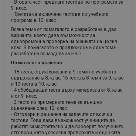
- Втората част предлага тестове по програмата за
9. клас.
- Третата са включени тестове по учебната
програма в 10. клас.
Всяка тема от помагалото е разработена в два
варианта, което дава възможност за
едновременна проверка на знанията на целия
клас. В помагалото е предложена и една тема,
разработена по модела за НВО.
Помагалото включва:
- 18 теста, структурирани в 9 теми по учебното
съдържание в 8. клас; 16 теста в 8 теми за 9. клас
и 10 теста в 10. клас;
- 4 обобщаващи теста върху материала от 8. клас
и от 9. клас;
- 2 теста по примерната тема за външно
оценяване след 10. клас;
- Отговори и решения на задачите от всички
тестове. Това дава възможност учениците да
работят самостоятелно и да проверят получените
отговори, като улеснява проверката и оценката