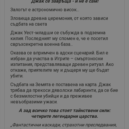
Джак се завръща - и не е сам!
Залогът е астрономично висок...
Зловеща древна церемония, от която зависи
съдбата на света
Джак Уест-младши се събужда в подземна
килия. Последният му спомен е, че е посетил
свръхсекретна военна база...
Оказва се впримчен в адски сценарий. Бил е
избран да участва в Игрите – смъртоносни
изпитания, представляващи древен ритуал. Ако
откаже, приятелите му и дъщеря му ще бъдат
убити.
Съдбата на Земята е поставена на карта. Джак
трябва да прекоси дяволски лабиринти, да се бие
с безмилостни убийци и да преживее
невъобразими ужаси.
А зад всичко това стоят тайнствени сили:
четирите легендарни царства.
„Фантастични каскади, страхотни преследвания,