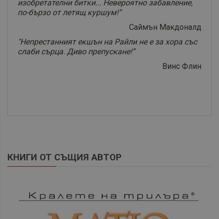
изобретателни битки... Невероятно забавление,
по-бързо от летящ куршум!”
Саймън Макдоналд
"Непрестанният екшън на Райли не е за хора със
слаби сърца. Диво препускане!”
Винс Флин
КНИГИ ОТ СЪЩИЯ АВТОР