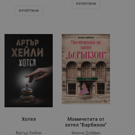
ИЗЧЕРПАНA
ИЗЧЕРПАНA
Хотел
Момичетата от
хотел "Барбизон"
Артър Хейли
Фиона Дейвис