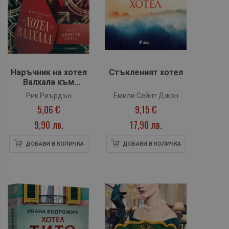
Наръчник на хотел
Стъкленият хотел
Валхала към
Деветте свята
Рик Риърдън
Емили Сейнт Джон
5,06 €
9,15 €
Мандел
9,90 лв.
17,90 лв.
ДОБАВИ В КОЛИЧКА
ДОБАВИ В КОЛИЧКА