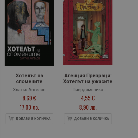
Хотелът на
Агенция Призраци:
спомените
Хотелът на ужасите
Златко Ангелов
Пиердоменико
8,69 €
4,55 €
Бакаларио
17,00 лв.
8,90 лв.
ДОБАВИ В КОЛИЧКА
ДОБАВИ В КОЛИЧКА