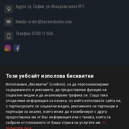
Адрес: гр. София, ул. Искърско шосе №7
Имейл:
order@hermesbooks.com
Телефон:
0700 17 666
Този уебсайт използва бисквитки
БЮЛЕТИН
Използваме „бисквитки“ (cookies), за да персонализираме
съдържанието и рекламите, да предоставяме функции на
социални медии и да анализираме трафика си. Също така
АБОНИРАНЕ
споделяме информация за начина, по който използвате сайта ни,
с партньорските си социални медии, рекламните си партньори и
партньори за анализ, които може да я комбинират с друга
предоставена им от Вас информация или с такава, която са
Авторско право © 2025 HERMESBOOKS.BG
събрали от ползването от Ваша страна на услугите им.
>>
прочетете още