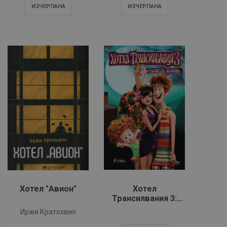
ИЗЧЕРПАНA
ИЗЧЕРПАНA
Хотел "Авион"
Хотел
Трансилвания 3:
Чудовищна
Иржи Кратохвил
ваканция