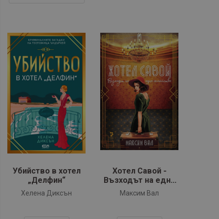
Убийство в хотел
Хотел Савой -
„Делфин“
Възходът на едно
семейство
Хелена Диксън
Максим Вал