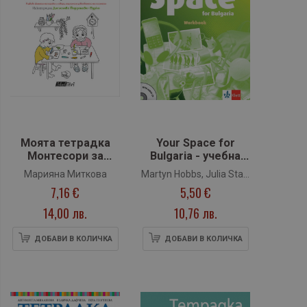
Моята тетрадка
Your Space for
Монтесори за
Bulgaria - учебна
буквите и
тетрадка по
Марияна Миткова
Martyn Hobbs, Julia Starr
звуковете
английски език за 7.
7,16 €
5,50 €
Keddle, Desislava Zareva,
клас (Клет)
Nikolina Tsvetkova
14,00 лв.
10,76 лв.
ДОБАВИ В КОЛИЧКА
ДОБАВИ В КОЛИЧКА