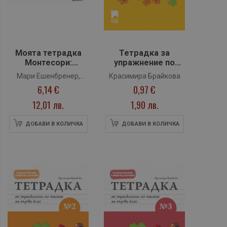
Моята тетрадка
Тетрадка за
Монтесори:
упражнение по
Откривам числата
писане №1 за 1.
Мари Ешенбренер,
Красимира Брайкова
+ 3 комплекта
клас (Просвета
6,14 €
0,97 €
Сабин Хофман
стикери (4 - 6
Плюс)
години)
12,01 лв.
1,90 лв.
ДОБАВИ В КОЛИЧКА
ДОБАВИ В КОЛИЧКА