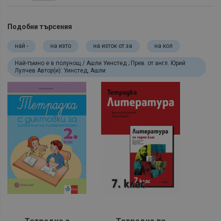
Подобни търсения
най -
на изто
на изток от за
на кол
Най-тъмно е в полунощ / Ашли Уинстед ; Прев. от англ. Юрий
Лулчев Автор(и): Уинстед, Ашли