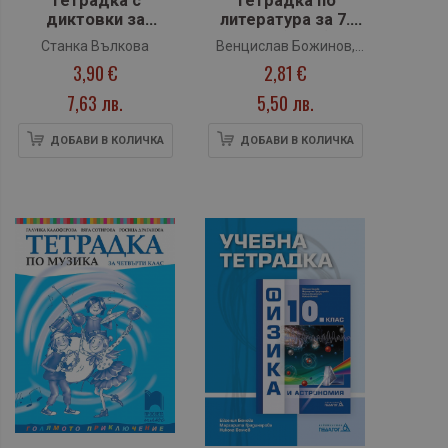
Тетрадка с
Тетрадка по
диктовки за
литература за 7.
развитие на
клас (Рива)
Станка Вълкова
Венцислав Божинов,
писмената реч за 2.
3,90 €
2,81 €
Мария Бунева
клас (Булвест 2000)
7,63 лв.
5,50 лв.
ДОБАВИ В КОЛИЧКА
ДОБАВИ В КОЛИЧКА