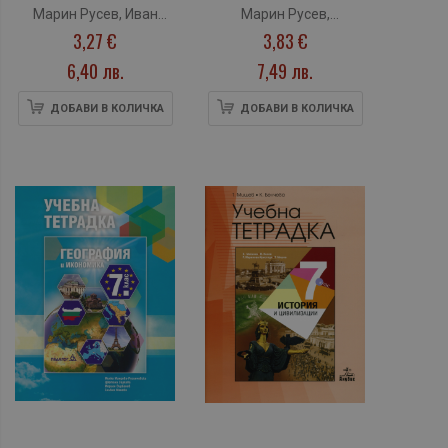
икономика за 8.
икономика за 7.
Марин Русев, Иван
Марин Русев,
клас (Архимед)
клас (Архимед)
3,27 €
3,83 €
Дреновски, Гергана
Цветелина Ценова,
Иванова, Станислав
Гергана Иванова, Фикри
6,40 лв.
7,49 лв.
Полименов, Станчо
Еллез, Иванка
Генчев, Анатолий
Полименова, Адреяна
ДОБАВИ В КОЛИЧКА
ДОБАВИ В КОЛИЧКА
Антов, Юлия Кьосева
Янкова