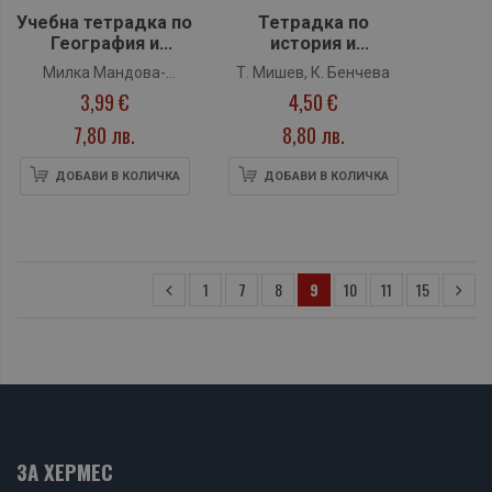
Учебна тетрадка по
Тетрадка по
География и
история и
икономика за 7.
цивилизации за 7.
Милка Мандова-
Т. Мишев, К. Бенчева
клас (Педагог 6)
клас (Анубис)
3,99 €
4,50 €
Русинчовска, Цветана
Заркова, Мариан
7,80 лв.
8,80 лв.
Върбанов, Силвия
Манова
ДОБАВИ В КОЛИЧКА
ДОБАВИ В КОЛИЧКА
1
7
8
9
10
11
15
ЗА ХЕРМЕС