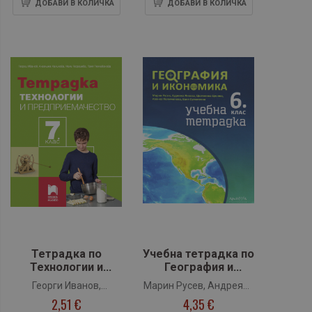
ДОБАВИ В КОЛИЧКА
ДОБАВИ В КОЛИЧКА
Тетрадка по
Учебна тетрадка по
Технологии и
География и
предприемачество
икономика за 6.
Георги Иванов,
Марин Русев, Андреяна
за 7. клас
клас (Архимед)
2,51 €
4,35 €
Ангелина Калинова,
Янкова, Цветелина
(Просвета Плюс)