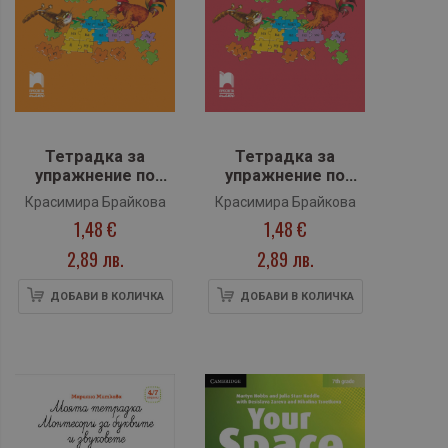
Тетрадка за
Тетрадка за
упражнение по
упражнение по
писане №2 за 1.
писане №3 за 1.
Красимира Брайкова
Красимира Брайкова
клас (Просвета
клас (Просвета
1,48 €
1,48 €
Плюс)
Плюс)
2,89 лв.
2,89 лв.
ДОБАВИ В КОЛИЧКА
ДОБАВИ В КОЛИЧКА