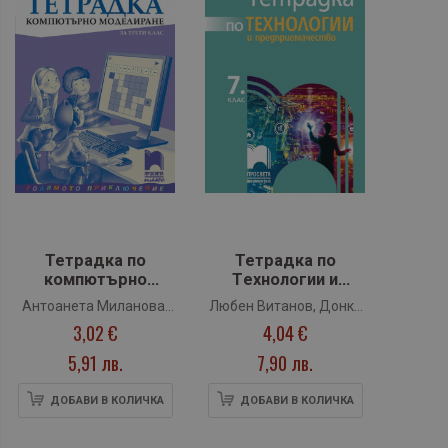
Тетрадка по
Тетрадка по
компютърно
Tехнологии и
моделиране за 3.
предприемачествo
Антоанета Миланова,
Любен Витанов, Донка
клас - Голямото
за 7. клас +
3,02 €
4,04 €
Вера Георгиева,
Куманова-Ларде,
приключение
комплект
Величка Дафчева
Радка Йорданова
(Просвета Плюс)
материали
5,91 лв.
7,90 лв.
(Просвета)
ДОБАВИ В КОЛИЧКА
ДОБАВИ В КОЛИЧКА