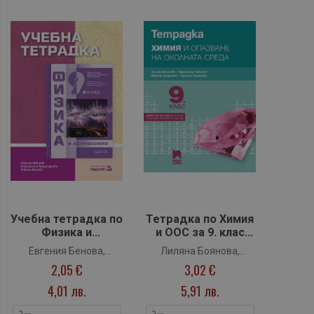
Учебна тетрадка по
Тетрадка по Химия
Физика и
и ООС за 9. клас
астрономия за 9.
(Просвета Плюс)
Евгения Бенова,
Лиляна Боянова,
клас (Педагог 6)
2,05 €
3,02 €
Маргарита
Красимир Николов,
Градинарова, Никола
Ивайло Ушагелов,
4,01 лв.
5,91 лв.
Велчев
Емилия Тодорова