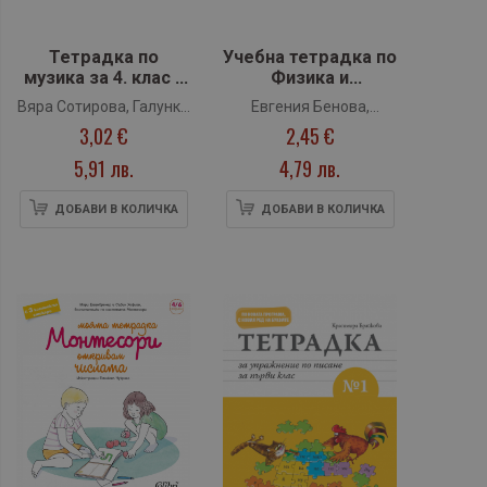
Тетрадка по
Учебна тетрадка по
музика за 4. клас -
Физика и
Голямото
астрономия за 10.
Вяра Сотирова, Галунка
Евгения Бенова,
приключение
клас (Педагог 6)
3,02 €
2,45 €
Калоферова, Росица
Маргарита
(Просвета Плюс)
Драганова
Градинарова, Никола
5,91 лв.
4,79 лв.
Велчев
ДОБАВИ В КОЛИЧКА
ДОБАВИ В КОЛИЧКА