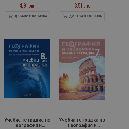
Нели Георгиева, Таня
Ценова, Иванка
4,91 лв.
8,51 лв.
Пехливанова
Полименова, Ваня
Сулеменко
ДОБАВИ В КОЛИЧКА
ДОБАВИ В КОЛИЧКА
Учебна тетрадка по
Учебна тетрадка по
География и
География и