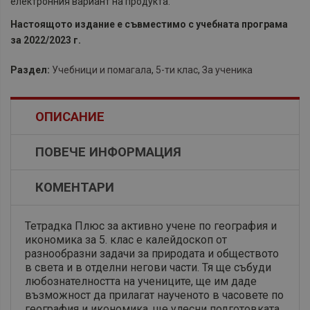
електронния вариант на продукта.
Настоящото издание е съвместимо с учебната програма
за 2022/2023 г.
Раздел:
Учебници и помагала
,
5-ти клас
,
За ученика
ОПИСАНИЕ
ПОВЕЧЕ ИНФОРМАЦИЯ
КОМЕНТАРИ
Тетрадка Плюс за активно учене по география и
икономика за 5. клас е калейдоскоп от
разнообразни задачи за природата и обществото
в света и в отделни негови части. Тя ще събуди
любознателността на учениците, ще им даде
възможност да прилагат наученото в часовете по
география и икономика, ще улесни подготовката