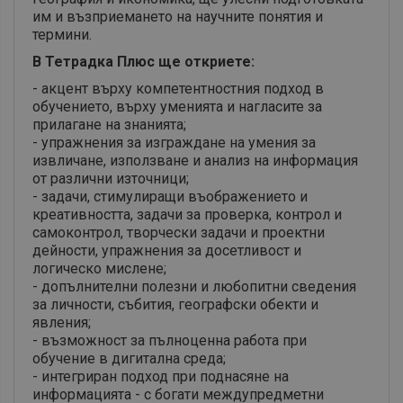
им и възприемането на научните понятия и
термини.
В Тетрадка Плюс ще откриете:
- акцент върху компетентностния подход в
обучението, върху уменията и нагласите за
прилагане на знанията;
- упражнения за изграждане на умения за
извличане, използване и анализ на информация
от различни източници;
- задачи, стимулиращи въображението и
креативността, задачи за проверка, контрол и
самоконтрол, творчески задачи и проектни
дейности, упражнения за досетливост и
логическо мислене;
- допълнителни полезни и любопитни сведения
за личности, събития, географски обекти и
явления;
- възможност за пълноценна работа при
обучение в дигитална среда;
- интегриран подход при поднасяне на
информацията - с богати междупредметни