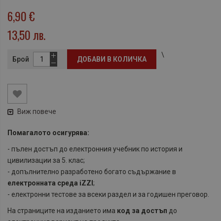
6,90 €
13,50 лв.
\
Брой
ДОБАВИ В КОЛИЧКА
Виж повече
Помагалото осигурява:
- пълен достъп до електронния учебник по история и
цивилизации за 5. клас;
- допълнително разработено богато съдържание в
електронната среда iZZI
;
- електронни тестове за всеки раздел и за годишен преговор.
На страниците на изданието има
код за достъп
до