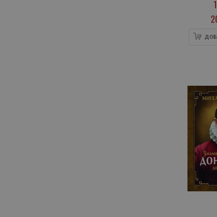
дв
2
ДОБ