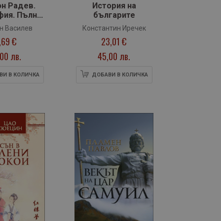
н Радев.
История на
фия. Пълна
българите
ография.
н Василев
Константин Иречек
омени
,69 €
23,01 €
,00 лв.
45,00 лв.
ВИ В КОЛИЧКА
ДОБАВИ В КОЛИЧКА