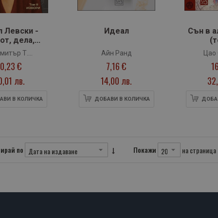
л Левски -
Идеал
Сън в а
от, дела,
(т
и - том 2.
митър Т.
Айн Ранд
Цао
звори
10,23 €
7,16 €
1
ашимиров
0,01 лв.
14,00 лв.
32,
АВИ В КОЛИЧКА
ДОБАВИ В КОЛИЧКА
ДОБА
ирай по
Покажи
на страница