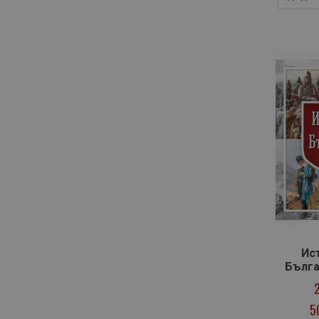
Ис
Бълга
5