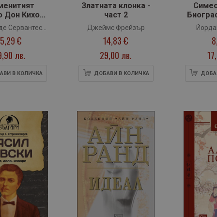
менитият
Златната клонка -
Симео
о Дон Кихот
част 2
Биогра
анча - том 1
библи
де Сервантес
Джеймс Фрейзър
Йорда
Сп
15,29 €
14,83 €
8
ааведра
9,90 лв.
29,00 лв.
17
АВИ В КОЛИЧКА
ДОБАВИ В КОЛИЧКА
ДОБА