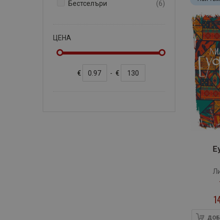
артикули
Бестселъри
6
ЦЕНА
€
-
€
Е
Л
1
ДОБ