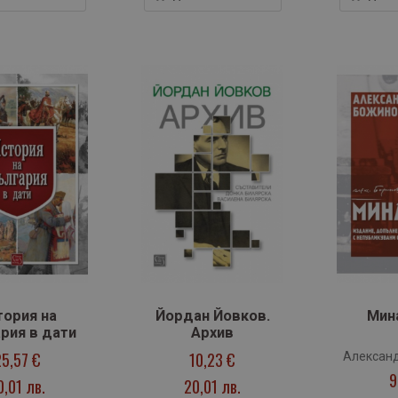
тория на
Йордан Йовков.
Мин
рия в дати
Архив
25,57 €
10,23 €
Алексан
9
0,01 лв.
20,01 лв.