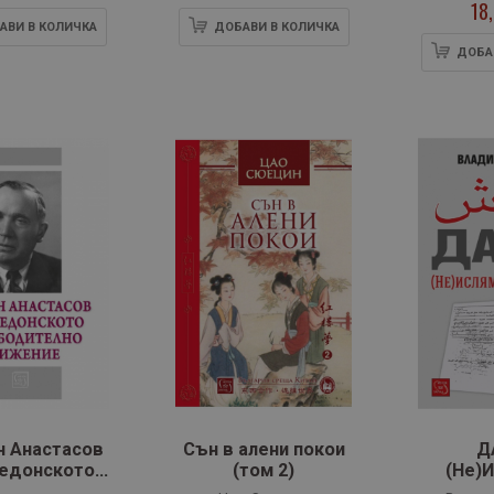
18
АВИ В КОЛИЧКА
ДОБАВИ В КОЛИЧКА
ДОБА
н Анастасов
Сън в алени покои
Д
едонското
(том 2)
(Не)
бодително
дъ