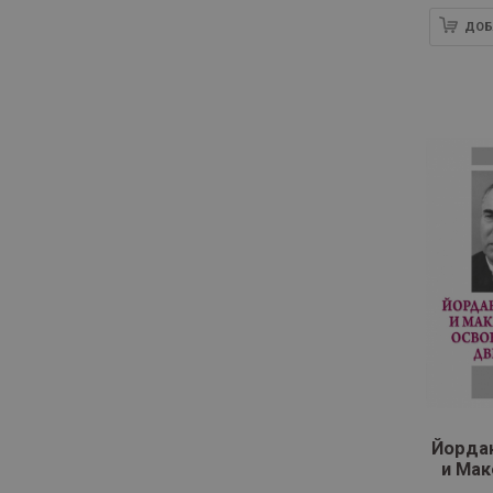
ДОБ
Йорда
и Мак
осво