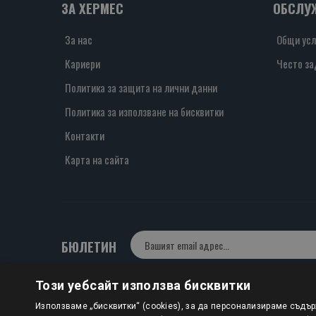
ЗА ХЕРМЕС
ОБСЛУ
За нас
Общи усл
Кариери
Често за
Политика за защита на лични данни
Политика за използване на бисквитки
Контакти
Карта на сайта
БЮЛЕТИН
Този уебсайт използва бисквитки
Авторско право © 2025 HERMESBOOKS.BG
Използваме „бисквитки“ (cookies), за да персонализираме съдъ