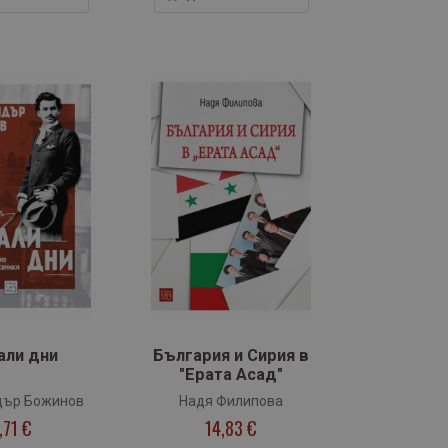
али дни
България и Сирия в
"Ерата Асад"
дър Божинов
Надя Филипова
,71 €
14,83 €