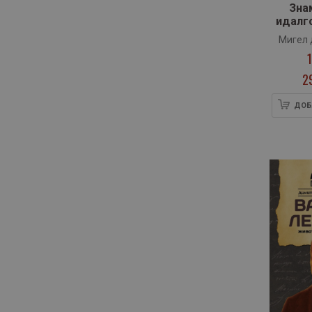
Зна
идалг
де Ла М
Мигел 
С
2
ДОБ