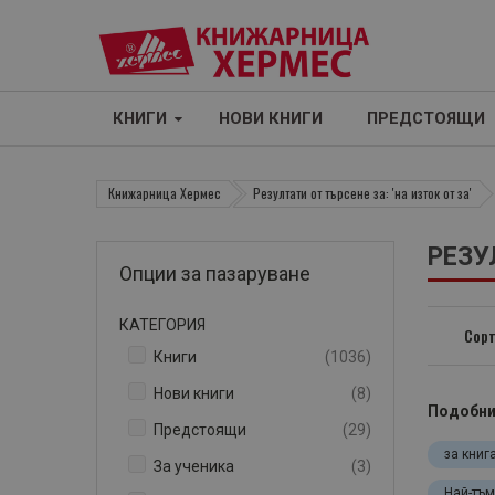
КНИГИ
НОВИ КНИГИ
ПРЕДСТОЯЩИ
Книжарница Хермес
Резултати от търсене за: 'на изток от за'
РЕЗУ
Опции за пазаруване
КАТЕГОРИЯ
Сорт
артикули
Книги
1036
артикули
Нови книги
8
Подобни
артикули
Предстоящи
29
за книг
артикули
За ученика
3
Най-тъм