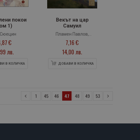
лени покои
Векът на цар
ом 1)
Самуил
 Сюецин
Пламен Павлов,
6,87 €
7,16 €
Александър Николов,
Мария Босева
99 лв.
14,00 лв.
ВИ В КОЛИЧКА
ДОБАВИ В КОЛИЧКА
1
45
46
47
48
49
53