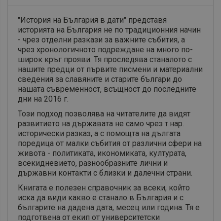
"История на България в дати" представя
историята на България не по традиционния начин
- чрез отделни разкази за важните събития, а
чрез хронологичното подреждане на много по-
широк кръг прояви. Тя проследява станалото с
нашите предци от първите писмени и материални
сведения за славяните и старите българи до
нашата съвременност, всъщност до последните
дни на 2016 г.
Този подход позволява на читателите да видят
развитието на държавата не само чрез т.нар.
исторически разказ, а с помощта на дългата
поредица от малки събития от различни сфери на
живота - политиката, икономиката, културата,
всекидневието, разнообразните лични и
държавни контакти с близки и далечни страни.
Книгата е полезен справочник за всеки, който
иска да види какво е станало в България и с
българите на дадена дата, месец или година. Тя е
подготвена от екип от университетски