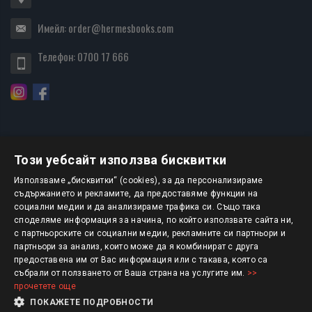
Имейл:
order@hermesbooks.com
Телефон:
0700 17 666
Този уебсайт използва бисквитки
БЮЛЕТИН
Използваме „бисквитки“ (cookies), за да персонализираме
съдържанието и рекламите, да предоставяме функции на
социални медии и да анализираме трафика си. Също така
АБОНИРАНЕ
споделяме информация за начина, по който използвате сайта ни,
с партньорските си социални медии, рекламните си партньори и
партньори за анализ, които може да я комбинират с друга
предоставена им от Вас информация или с такава, която са
Авторско право © 2025 HERMESBOOKS.BG
събрали от ползването от Ваша страна на услугите им.
>>
прочетете още
1 EUR = 1.95583 BGN
ПОКАЖЕТЕ ПОДРОБНОСТИ