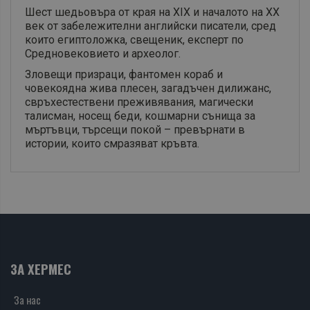
Шест шедьовъра от края на XIX и началото на XX
век от забележителни английски писатели, сред
които египтоложка, свещеник, експерт по
Средновековието и археолог.
Зловещи призраци, фантомен кораб и
човекоядна жива плесен, загадъчен дилижанс,
свръхестествени преживявания, магически
талисман, носещ беди, кошмарни сънища за
мъртъвци, търсещи покой – превърнати в
истории, които смразяват кръвта.
ЗА ХЕРМЕС
За нас