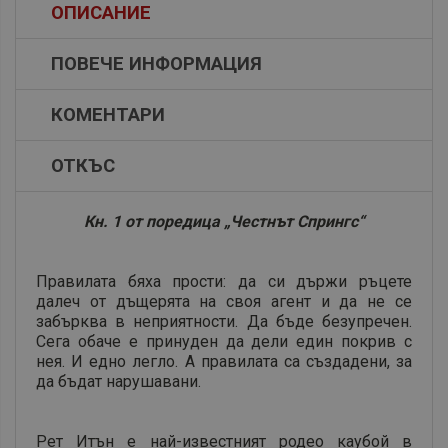
ОПИСАНИЕ
ПОВЕЧЕ ИНФОРМАЦИЯ
КОМЕНТАРИ
ОТКЪС
Кн. 1 от поредица „Честнът Спрингс“
Правилата бяха прости: да си държи ръцете
далеч от дъщерята на своя агент и да не се
забърква в неприятности. Да бъде безупречен.
Сега обаче е принуден да дели един покрив с
нея. И едно легло. А правилата са създадени, за
да бъдат нарушавани.
Рет Итън е най-известният родео каубой в