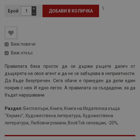
\
Брой
ДОБАВИ В КОЛИЧКА
Виж повече
Виж откъс
Правилата бяха прости: да си държи ръцете далеч от
дъщерята на своя агент и да не се забърква в неприятности.
Да бъде безупречен. Сега обаче е принуден да дели един
покрив с нея. И едно легло. А правилата са създадени, за да
бъдат нарушавани.
Раздел:
Бестселъри
,
Книги
,
Книги на Издателска къща
"Хермес"
,
Художествена литература
,
Художествена
литература
,
Любовни романи
,
BookTok сензации
,
-20%
,