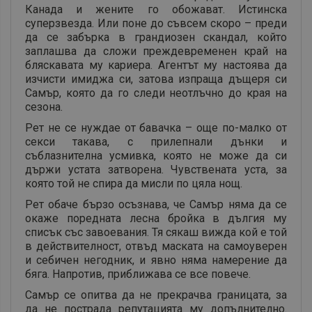
Канада и жените го обожават. Истинска
суперзвезда. Или поне до съвсем скоро – преди
да се забърка в грандиозен скандал, който
заплашва да сложи преждевременен край на
бляскавата му кариера. Агентът му настоява да
изчисти имиджа си, затова изпраща дъщеря си
Самър, която да го следи неотлъчно до края на
сезона.
Рет не се нуждае от бавачка – още по-малко от
секси такава, с прилепнали дънки и
съблазнителна усмивка, която не може да си
държи устата затворена. Чувствената уста, за
която той не спира да мисли по цяла нощ.
Рет обаче бързо осъзнава, че Самър няма да се
окаже поредната лесна бройка в дългия му
списък със завоевания. Тя сякаш вижда кой е той
в действителност, отвъд маската на самоуверен
и себичен негодник, и явно няма намерение да
бяга. Напротив, приближава се все повече.
Самър се опитва да не прекрачва границата, за
да не пострада репутацията му допълнително.