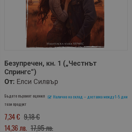
Безупречен, кн. 1 („Честнът
Спрингс“)
От:
Елси Силвър
Бъдете първият оценил
Налично на склад – доставка между 1-5 дни
този продукт
7,34 €
9,18 €
14,36 лв.
17,95 лв.