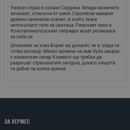
Ужасен страх е сковал Сердика. Млади момичета
изчезват, отнесени от змей. Строители намират
древен запечатан ковчег, в който лежи
непокътнато тяло на светица. Римският папа и
Константинополският патриарх искат реликвата
за себе си.
Шпионите на княз Борис му донасят, че в града се
готви заговор. Малко момиче на име Хуба заедно
с княжеския писар Климент ще трябва да
разрешат страховитите загадки, докато смъртта
ги дебне на всяка крачка.
ЗА ХЕРМЕС