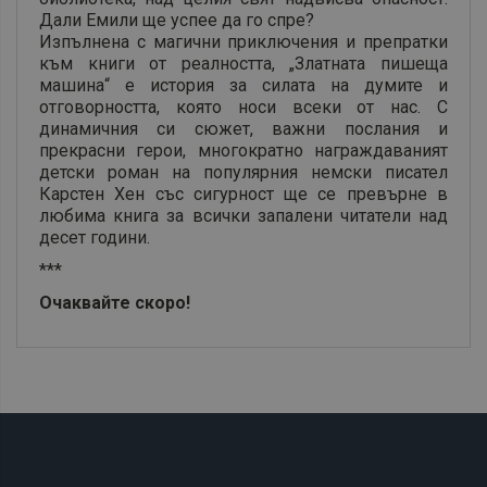
Дали Емили ще успее да го спре?
Изпълнена с магични приключения и препратки
към книги от реалността, „Златната пишеща
машина“ е история за силата на думите и
отговорността, която носи всеки от нас. С
динамичния си сюжет, важни послания и
прекрасни герои, многократно награждаваният
детски роман на популярния немски писател
Карстен Хен със сигурност ще се превърне в
любима книга за всички запалени читатели над
десет години.
***
Очаквайте скоро!