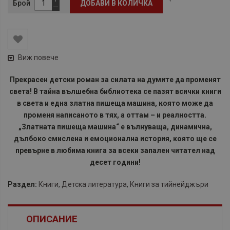
Брой
ДОБАВИ В КОЛИЧКА
Виж повече
Прекрасен детски роман за силата на думите да променят
света! В тайна вълшебна библиотека се пазят всички книги
в света и една златна пишеща машина, която може да
променя написаното в тях, а оттам – и реалността.
„Златната пишеща машина“ е вълнуваща, динамична,
дълбоко смислена и емоционална история, която ще се
превърне в любима книга за всеки запален читател над
десет години!
Раздел:
Книги
,
Детска литература
,
Книги за тийнейджъри
ОПИСАНИЕ