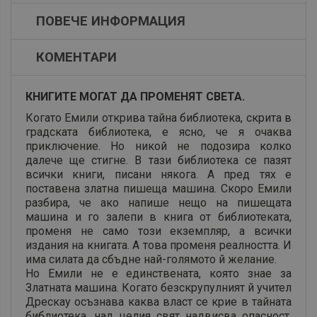
ПОВЕЧЕ ИНФОРМАЦИЯ
КОМЕНТАРИ
КНИГИТЕ МОГАТ ДА ПРОМЕНЯТ СВЕТА.
Когато Емили открива тайна библиотека, скрита в
градската библиотека, е ясно, че я очаква
приключение. Но никой не подозира колко
далече ще стигне. В тази библиотека се пазят
всички книги, писани някога. А пред тях е
поставена златна пишеща машина. Скоро Емили
разбира, че ако напише нещо на пишещата
машина и го залепи в книга от библиотеката,
променя не само този екземпляр, а всички
издания на книгата. А това променя реалността. И
има силата да сбъдне най-голямото й желание.
Но Емили не е единствената, която знае за
Златната машина. Когато безскрупулният й учител
Дрескау осъзнава каква власт се крие в тайната
библиотека, над целия свят надвисва опасност.