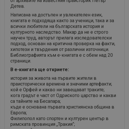
от архивите на известния праисторик Петър
Детев.
Написана на достъпен и увлекателен език,
книгата е подходяща както за ученици, така и за
всички любители на българската история и
културното наследство. Макар да не е строго
научен труд, авторът прилага изследователски
подход, основан на критична проверка на факти,
хипотези и твърдения от различни източници.
Библиографията към е-книгата е с обем над 20
страници.
В е-книгата ще откриете:
история за живота на първите жители в
праисторически времена и значими артефакти;
кой е Орфей и какво ни завещават траките;
кога градът е част от Одриското царство и какви
са тайните на Бесапара;
къде е основана първата християнска община в
Европа;
Филипопол като спортен и културен център в
римската провинция „Тракия“;