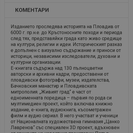
КОМЕНТАРИ
Изданието проследява историята на Пловдив от
6000 г. пр.н.е. до Кръстоносните походи и периода
след тях, представяйки града като живо средище
на култури, религии и идеи. Историческият разказ
е допълнен с визуално съдържание и приноси от
историци, независими изследователи, духовни и
културни организации.
Е-книгата съдържа над 130 пълноцветни
авторски и архивни кадри, предоставени от
пловдивски фотографи, музеи, издателства,
Бачковския манастир и Пловдивската
митрополия. „Живият град“ е част от
едноименната поредица – първия по рода си
мултимедиен проект, който включва книжно
издание, е-книга, аудиокнига, късометражен
филм и аудио сериал. В него участват и ученици
от Националната художествена гимназия „Цанко
Лавренов“ със специален 3D проект, вдъхновен