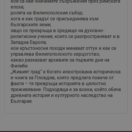
кои са най-значимите съоръжения през римската
епоха;
ролята на Филипополския събор;
кога и как градът се присъединява към
българските земи;
защо се превръща в средище на духовно-
религиозни учения, които се разпространяват и в
Западна Европа;
кои кръстоносни походи минават оттук и как се
управлява Филипополското херцогство;
какво разказват архивите за първите дни на
Филибе.
„Живият град“ е богато илюстрована историческа
е-книга за Пловдив, която предлага повече от
факти – тя превръща историята в цялостно
преживяване. Подходяща е за всеки, който обича
древната история и културното наследство на
България.