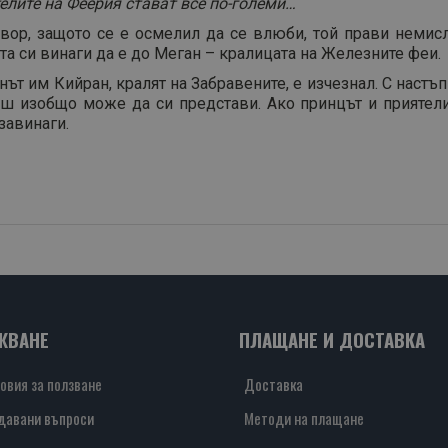
елите на Феерия стават все по-големи…
вор, защото се е осмелил да се влюби, той прави немисл
та си винаги да е до Меган – кралицата на Железните феи.
нът им Кийран, кралят на Забравените, е изчезнал. С настъ
ш изобщо може да си представи. Ако принцът и приятелите
завинаги.
ЖВАНЕ
ПЛАЩАНЕ И ДОСТАВКА
овия за ползване
Доставка
давани въпроси
Методи на плащане