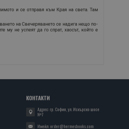
имото и се отправя към Края на света. Там
пването на Свечеряването се надига нещо по-
 му не успеят да го спрат, хаосът, който е
КОНТАКТИ
Адрес: гр. София, ул. Искърско шосе
№7
Имейл:
order@hermesbooks.com