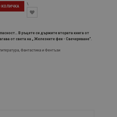
\
В КОЛИЧКА
опасност… В ръцете си държите втората книга от
гава от света на „ Железните феи - Свечеряване“.
литература
,
Фантастика и Фентъзи