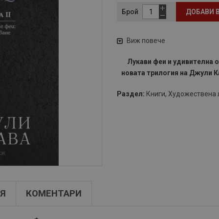
Брой
ДОБАВИ 
Виж повече
Лукави феи и удивителна 
новата трилогия на Джули Ка
Раздел:
Книги
,
Художествена 
Я
КОМЕНТАРИ