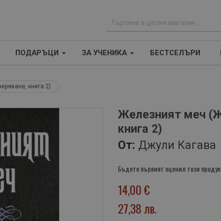
Т
ъ
ПОДАРЪЦИ
ЗА УЧЕНИКА
БЕСТСЕЛЪРИ
р
с
е
еряване, книга 2)
н
е
Железният меч (Ж
книга 2)
От:
Джули Кагава
Бъдете първият оценил този продук
14,00 €
27,38 лв.