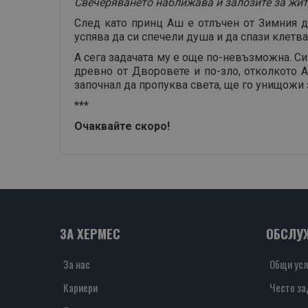
Свечеряването наближава и залозите за жит
След като принц Аш е отлъчен от Зимния д
успява да си спечели душа и да спази клетва
А сега задачата му е още по-невъзможна. Си
древно от Дворовете и по-зло, отколкото А
започнал да пропуква света, ще го унищожи 
***
Очаквайте скоро!
ЗА ХЕРМЕС
ОБСЛУ
За нас
Общи усл
Кариери
Често за