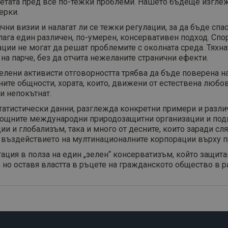
нетата пред все по-тежки проблеми. Нашето бъдеще изглеж
ерки.
чни визии и налагат ли се тежки регулации, за да бъде сп
га един различен, по-умерен, консервативен подход. Спо
ии не могат да решат проблемите с околната среда. Тяхнат
на парче, без да отчита нежеланите странични ефекти.
елени активисти отговорността трябва да бъде поверена на
ните общности, хората, които, движени от естествена любо
 и непокътнат.
статистически данни, разглежда конкретни примери и разли
 мощните международни природозащитни организации и под
и и глобализъм, така и много от десните, които заради сля
т въздействието на мултинационалните корпорации върху п
ция в полза на един „зелен“ консерватизъм, който защита
, но оставя властта в ръцете на гражданското общество в 