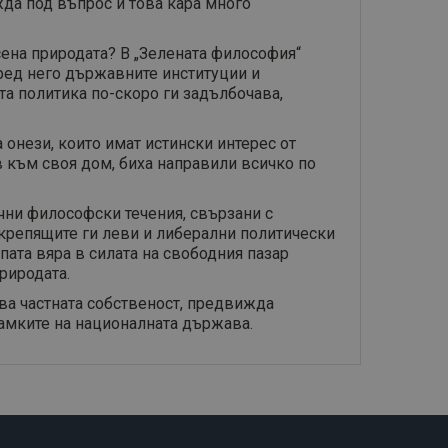
да под въпрос и това кара много
асена природата? В „Зелената философия“
ред него държавните институции и
а политика по-скоро ги задълбочава,
 онези, които имат истински интерес от
в към своя дом, биха направили всичко по
чни философски течения, свързани с
крепящите ги леви и либерални политически
пата вяра в силата на свободния пазар
риродата.
ва частната собственост, предвижда
рамките на националната държава.