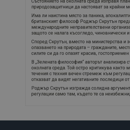
Състоянието на околната среда изправя пла
природозащитници да настояват за крайни м
Има ли наистина място за паника, апокалипти
британският философ Роджър Скрутън предла
международните неправителствени организац
защото се налага късогледо, чиновнически и 
Според Скрутън, вместо на министерства и з
опазването на природата – гражданите, мест
силите си да го опазят красив, гостоприемен
В „Зелената философия“ авторът анализира 
околната среда. Той остро критикува както
течения с техния вечен стремеж към регулаци
отказват да видят негативните последици о
Роджър Скрутън изгражда солидна аргумента
регулации само там, където те са неизбежни