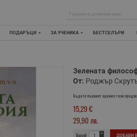
Т
ъ
ПОДАРЪЦИ
ЗА УЧЕНИКА
БЕСТСЕЛЪРИ
р
с
е
н
е
Зелената филосо
От:
Роджър Скрут
Бъдете първият оценил този продук
15,29 €
29,90 лв.
Брой
ДОБАВИ 