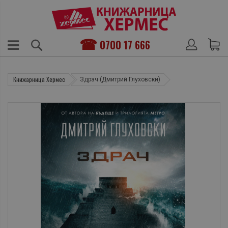
0700 17 666
Книжарница Хермес
Здрач (Дмитрий Глуховски)