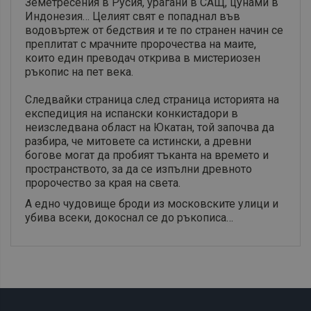
Земетресения в Русия, урагани в САЩ, цунами в
Индонезия… Целият свят е попаднал във
водовъртеж от бедствия и те по странен начин се
преплитат с мрачните пророчества на маите,
които един преводач открива в мистериозен
ръкопис на пет века.
Следвайки страница след страница историята на
експедиция на испански конкистадори в
неизследвана област на Юкатан, той започва да
разбира, че митовете са истински, а древни
богове могат да пробият тъканта на времето и
пространството, за да се изпълни древното
пророчество за края на света.
А едно чудовище броди из московските улици и
убива всеки, докоснал се до ръкописа…