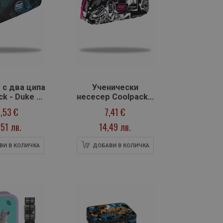
 с два ципа
Ученически
k - Duke -
несесер Coolpack -
ltra
DECK - Manga
,53 €
7,41 €
,51 лв.
14,49 лв.
ВИ В КОЛИЧКА
ДОБАВИ В КОЛИЧКА