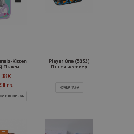
mals-Kitten
Player One (5353)
8) Пълен
Пълен несесер
сесер
,38 €
,90 лв.
ИЗЧЕРПАНA
ВИ В КОЛИЧКА