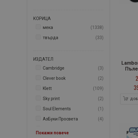
КОРИЦА
артикули
мека
1338
артикули
твърда
33
ИЗДАТЕЛ
Lambor
артикули
Cambridge
3
Пъле
2
артикули
Clever book
2
3
артикули
Klett
109
артикули
Sky print
2
ДОБ
артикул
Soul Elements
1
артикули
АзБуки Просвета
4
артикули
Анубис
107
Покажи повече