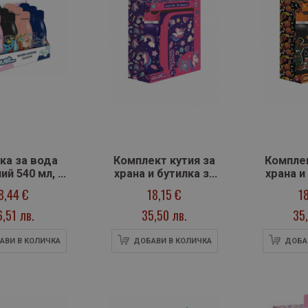
ка за вода
Комплект кутия за
Комплек
ий 540 мл, 4
храна и бутилка за
храна и
на, 5.5x22
вода Unicorn
вода B
8,44 €
18,15 €
1
Hashtag
6,51 лв.
35,50 лв.
35,
АВИ В КОЛИЧКА
ДОБАВИ В КОЛИЧКА
ДОБА