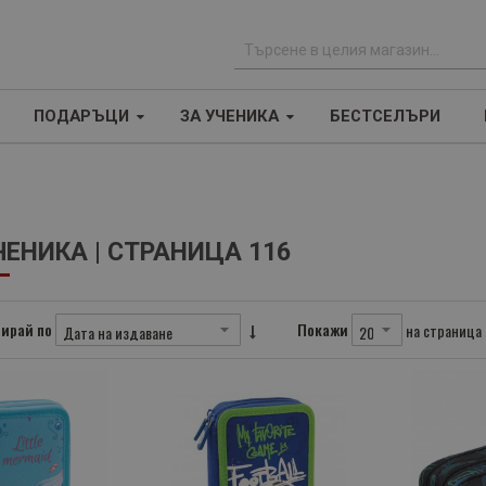
Т
ъ
ПОДАРЪЦИ
ЗА УЧЕНИКА
БЕСТСЕЛЪРИ
р
с
е
н
е
ЧЕНИКА | СТРАНИЦА 116
ирай по
Покажи
на страница