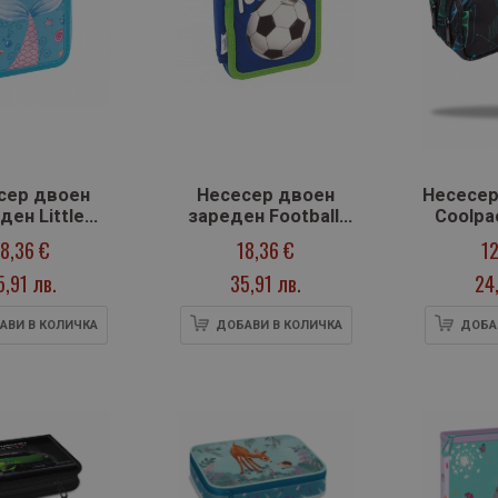
сер двоен
Несесер двоен
Несесер
ден Little
зареден Football,
Coolpac
d, 20х13 cm
20х13 cm
U
18,36 €
18,36 €
12
5,91 лв.
35,91 лв.
24
АВИ В КОЛИЧКА
ДОБАВИ В КОЛИЧКА
ДОБА