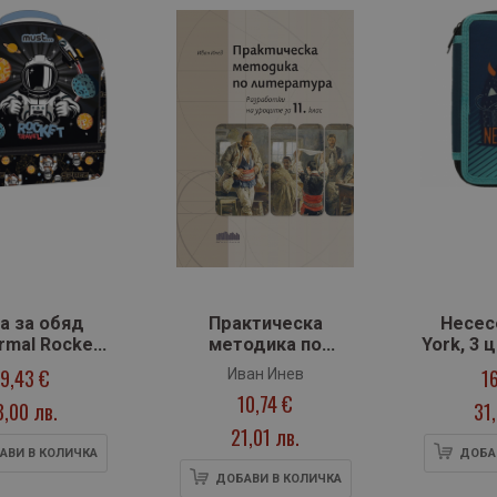
а за обяд
Практическа
Несес
rmal Rocket
методика по
York, 3 
Travel
литература.
19,43 €
1
Иван Инев
Разработки на
10,74 €
8,00 лв.
31
уроците за 11. клас
(БГ Ученик)
21,01 лв.
АВИ В КОЛИЧКА
ДОБА
ДОБАВИ В КОЛИЧКА