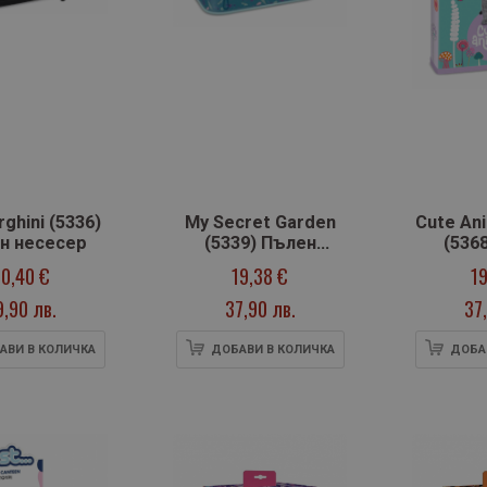
ghini (5336)
My Secret Garden
Cute Ani
н несесер
(5339) Пълен
(536
несесер
не
0,40 €
19,38 €
19
9,90 лв.
37,90 лв.
37
АВИ В КОЛИЧКА
ДОБАВИ В КОЛИЧКА
ДОБА