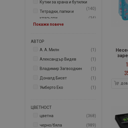
Кутии за храна и бутилки
артикули
140
Тетрадки, папки и
артикули
класьори
34
Покажи повече
артикули
Канави
9
АВТОР
артикул
А. А. Милн
1
Несе
заре
артикул
Александър Видев
1
mermai
артикул
Владимир Загвоздкин
1
3
артикул
Доналд Бисет
1
ДОБ
артикул
Умберто Еко
1
ЦВЕТНОСТ
артикули
цветна
368
артикули
черно/бяла
989