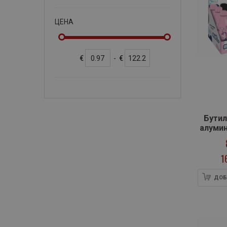
артикули
Архимед
32
артикули
Асеневци
2
ЦЕНА
артикули
Атласи
45
артикули
БГ Учебник
128
€
-
€
артикули
Бит и техника
28
артикули
Булвест 2000
145
артикул
Дамян Яков
1
Бутил
артикул
Златното пате
1
алумин
артикули
Изкуства
2
дизай
артикули
Изток - Запад
3
1
артикули
Ина
2
ДОБ
артикули
Калоянов
15
артикул
Книгомания
1
артикули
Коала Прес
69