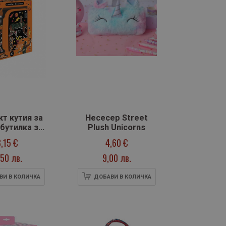
т кутия за
Несесер Street
 бутилка за
Plush Unicorns
asketball
8,15 €
4,60 €
50 лв.
9,00 лв.
ВИ В КОЛИЧКА
ДОБАВИ В КОЛИЧКА