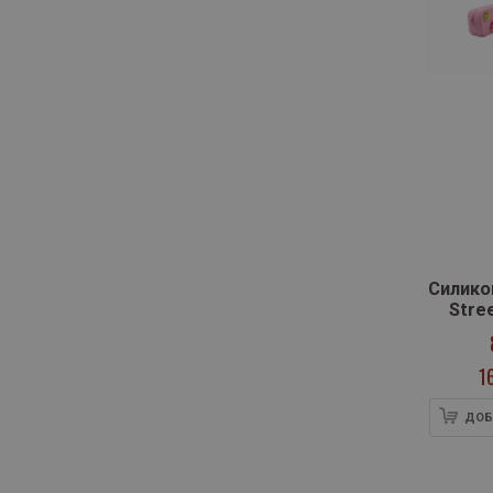
артикули
Колибри
9
артикули
Крокотак
9
артикули
Кронос
45
Нов Български Университет
артикул
(НБУ)
1
артикули
Пан
6
артикули
Педагог
57
артикули
Персей
10
Силико
артикули
Понс
23
Stree
артикули
Просвета
296
1
артикули
Просвета Плюс
55
артикули
Регалия
39
ДОБ
артикули
Рива
51
артикул
Сиела
1