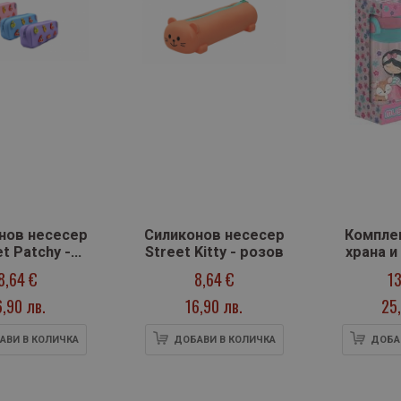
нов несесер
Силиконов несесер
Комплек
t Patchy -
Street Kitty - розов
храна и
Розов
вода,
8,64 €
8,64 €
13
D
6,90 лв.
16,90 лв.
25,
АВИ В КОЛИЧКА
ДОБАВИ В КОЛИЧКА
ДОБА