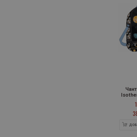
артикули
Скорпио
27
артикули
Слово
10
артикули
СофтПрес
8
артикули
Труд
3
Университетско издателство
артикул
Паисий Хилендарски
1
артикули
Фют
4
артикули
Хермес
8
Чант
Isothe
3
ДОБ