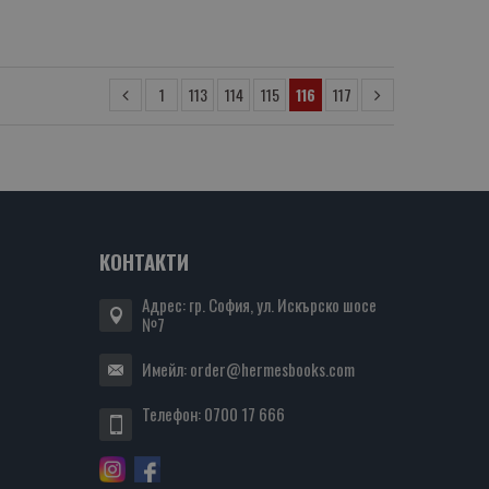
1
113
114
115
116
117
КОНТАКТИ
Адрес: гр. София, ул. Искърско шосе
№7
Имейл:
order@hermesbooks.com
Телефон:
0700 17 666