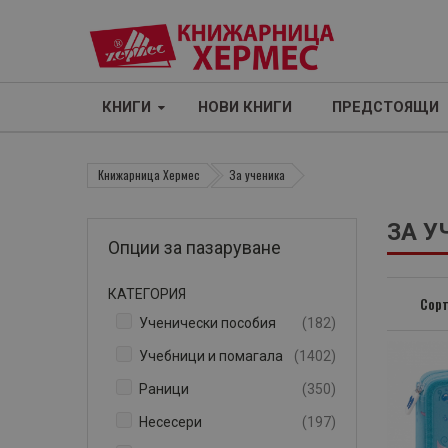
КНИГИ
НОВИ КНИГИ
ПРЕДСТОЯЩИ
Книжарница Хермес
За ученика
ЗА У
Опции за пазаруване
КАТЕГОРИЯ
Сорт
артикули
Ученически пособия
182
артикули
Учебници и помагала
1402
артикули
Раници
350
артикули
Несесери
197