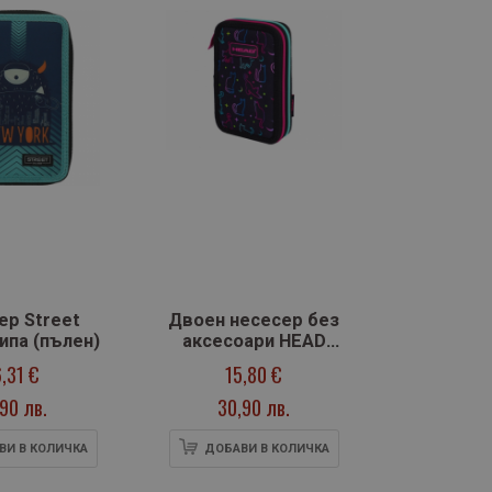
ер Street
Двоен несесер без
ципа (пълен)
аксесоари HEAD
Котки в тъмното
6,31 €
15,80 €
,90 лв.
30,90 лв.
ВИ В КОЛИЧКА
ДОБАВИ В КОЛИЧКА