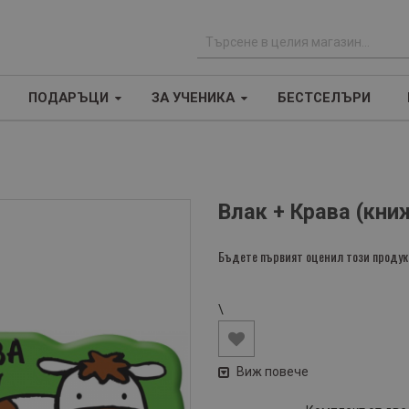
Т
ъ
ПОДАРЪЦИ
ЗА УЧЕНИКА
БЕСТСЕЛЪРИ
р
с
е
н
е
Влак + Крава (кни
Бъдете първият оценил този продук
\
Виж повече