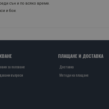
реди сън и по всяко време.
си и бои.
ЖВАНЕ
ПЛАЩАНЕ И ДОСТАВКА
овия за ползване
Доставка
давани въпроси
Методи на плащане