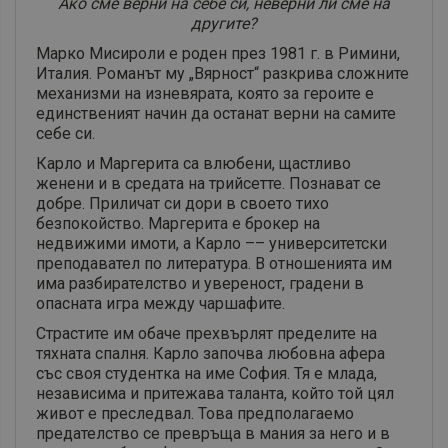
Ако сме верни на себе си, неверни ли сме на
другите?
Марко Мисироли е роден през 1981 г. в Римини,
Италия. Романът му „Вярност“ разкрива сложните
механизми на изневярата, която за героите е
единственият начин да останат верни на самите
себе си.
Карло и Маргерита са влюбени, щастливо
женени и в средата на трийсетте. Познават се
добре. Приличат си дори в своето тихо
безпокойство. Маргерита е брокер на
недвижими имоти, а Карло –– университетски
преподавател по литература. В отношенията им
има разбирателство и увереност, градени в
опасната игра между чаршафите.
Страстите им обаче прехвърлят пределите на
тяхната спалня. Карло започва любовна афера
със своя студентка на име София. Тя е млада,
независима и притежава таланта, който той цял
живот е преследвал. Това предполагаемо
предателство се превръща в мания за него и в