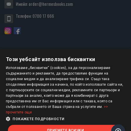
Имейл:
order@hermesbooks.com
Телефон:
0700 17 666
Този уебсайт използва бисквитки
БЮЛЕТИН
Използваме „бисквитки“ (cookies), за да персонализираме
съдържанието и рекламите, да предоставяме функции на
социални медии и да анализираме трафика си. Също така
АБОНИРАНЕ
споделяме информация за начина, по който използвате сайта ни,
с партньорските си социални медии, рекламните си партньори и
партньори за анализ, които може да я комбинират с друга
предоставена им от Вас информация или с такава, която са
Авторско право © 2025 HERMESBOOKS.BG
събрали от ползването от Ваша страна на услугите им.
>>
прочетете още
1 EUR = 1.95583 BGN
ПОКАЖЕТЕ ПОДРОБНОСТИ
ПРИЕМЕТЕ ВСИЧКИ