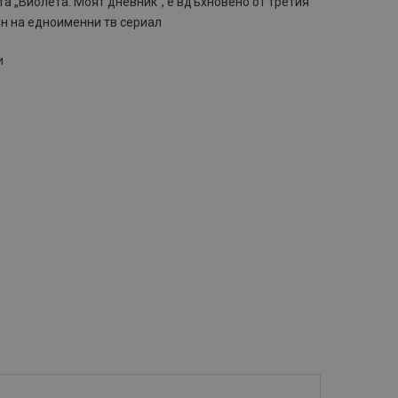
а „Виолета: Моят дневник“, е вдъхновено от третия
н на едноименни тв сериал
и