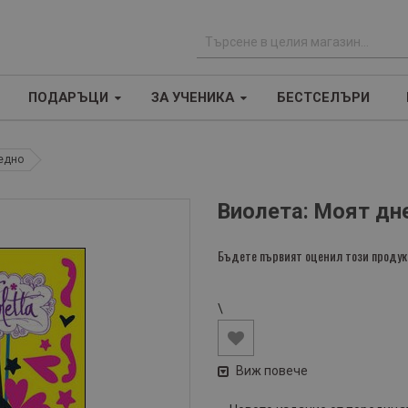
Т
ъ
ПОДАРЪЦИ
ЗА УЧЕНИКА
БЕСТСЕЛЪРИ
р
с
е
аедно
н
е
Виолета: Моят дн
Бъдете първият оценил този продук
\
Виж повече