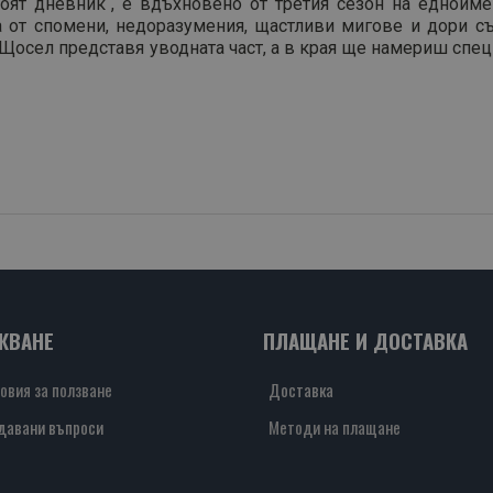
оят дневник“, е вдъхновено от третия сезон на едноиме
 от спомени, недоразумения, щастливи мигове и дори съл
 Щосел представя уводната част, а в края ще намериш спе
ЖВАНЕ
ПЛАЩАНЕ И ДОСТАВКА
овия за ползване
Доставка
давани въпроси
Методи на плащане