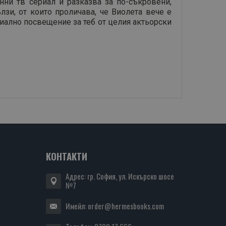
нни тв сериал и разказва за по-съкровени,
зи, от които проличава, че Виолета вече е
циално посвещение за теб от целия актьорски
КОНТАКТИ
Адрес: гр. София, ул. Искърско шосе
№7
Имейл:
order@hermesbooks.com