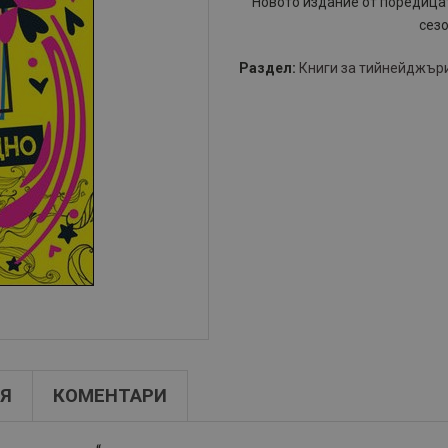
Новото издание от поредицат
сезо
Раздел:
Книги за тийнейджър
Я
КОМЕНТАРИ