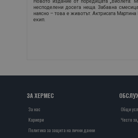
Новото издание от поредицата „Виолета: М
несподелени досега неща. Забавна смесица
наясно – това е животът. Актрисата Мартина
екип.
ЗА ХЕРМЕС
ОБСЛУ
За нас
Общи усл
Кариери
Често за
Политика за защита на лични данни