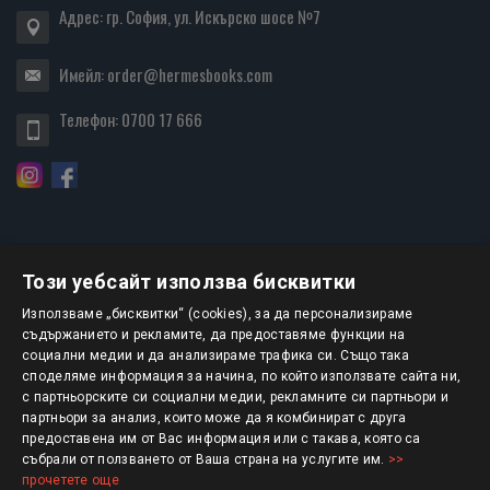
Адрес: гр. София, ул. Искърско шосе №7
Имейл:
order@hermesbooks.com
Телефон:
0700 17 666
Този уебсайт използва бисквитки
БЮЛЕТИН
Използваме „бисквитки“ (cookies), за да персонализираме
съдържанието и рекламите, да предоставяме функции на
социални медии и да анализираме трафика си. Също така
АБОНИРАНЕ
споделяме информация за начина, по който използвате сайта ни,
с партньорските си социални медии, рекламните си партньори и
партньори за анализ, които може да я комбинират с друга
предоставена им от Вас информация или с такава, която са
Авторско право © 2025 HERMESBOOKS.BG
събрали от ползването от Ваша страна на услугите им.
>>
прочетете още