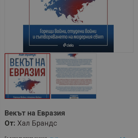
Векът на Евразия
От:
Хал Брандс
Бъдете първият оценил