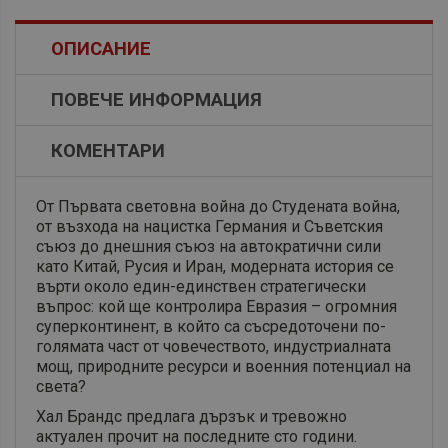
ОПИСАНИЕ
ПОВЕЧЕ ИНФОРМАЦИЯ
КОМЕНТАРИ
От Първата световна война до Студената война,
от възхода на нацистка Германия и Съветския
съюз до днешния съюз на автократични сили
като Китай, Русия и Иран, модерната история се
върти около един-единствен стратегически
въпрос: кой ще контролира Евразия – огромния
суперконтинент, в който са съсредоточени по-
голямата част от човечеството, индустриалната
мощ, природните ресурси и военния потенциал на
света?
Хал Брандс предлага дързък и тревожно
актуален прочит на последните сто години.