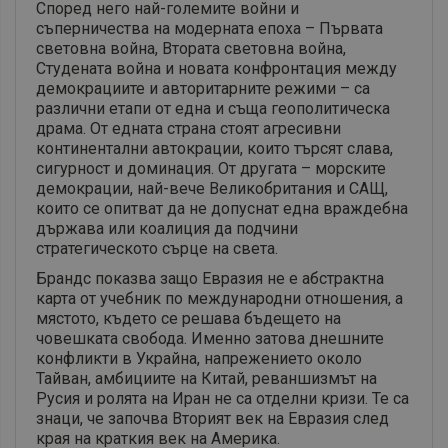
Според него най-големите войни и
съперничества на модерната епоха – Първата
световна война, Втората световна война,
Студената война и новата конфронтация между
демокрациите и авторитарните режими – са
различни етапи от една и съща геополитическа
драма. От едната страна стоят агресивни
континентални автокрации, които търсят слава,
сигурност и доминация. От другата – морските
демокрации, най-вече Великобритания и САЩ,
които се опитват да не допуснат една враждебна
държава или коалиция да подчини
стратегическото сърце на света.
Брандс показва защо Евразия не е абстрактна
карта от учебник по международни отношения, а
мястото, където се решава бъдещето на
човешката свобода. Именно затова днешните
конфликти в Украйна, напрежението около
Тайван, амбициите на Китай, реваншизмът на
Русия и ролята на Иран не са отделни кризи. Те са
знаци, че започва Вторият век на Евразия след
края на краткия век на Америка.