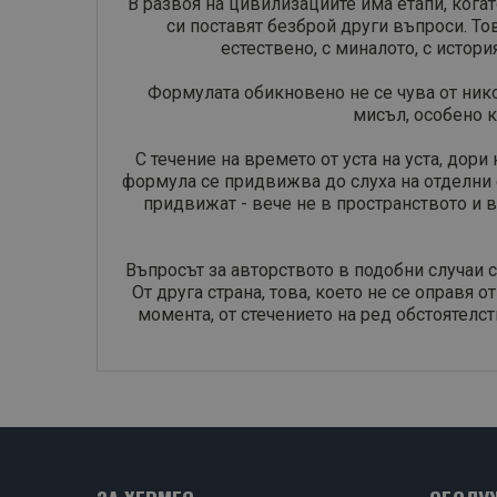
​В развоя на цивилизациите има етапи, ког
си поставят безброй други въпроси. То
естествено, с миналото, с истор
Формулата обикновено не се чува от ник
мисъл, особено к
С течение на времето от уста на уста, дор
формула се придвижва до слуха на отделни ен
придвижат - вече не в пространството и 
Въпросът за авторството в подобни случаи 
От друга страна, това, което не се оправя о
момента, от стечението на ред обстоятелст