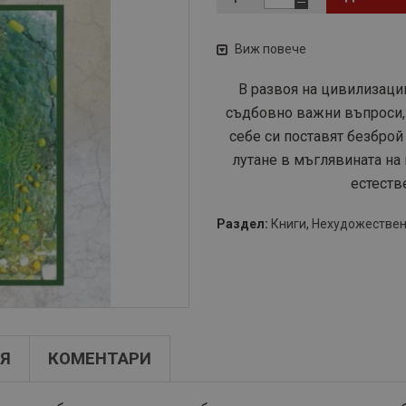
Виж повече
В развоя на цивилизации
съдбовно важни въпроси, 
себе си поставят безброй
лутане в мъглявината на 
естестве
Раздел:
Книги
,
Нехудожествен
Я
КОМЕНТАРИ