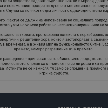
ато цели общества задават съдбовно важни въпроси, дават б
ва е неизменният процес на лутане в мъглявината на полуз
ията. Случва се понякога една личност с едно-единствено 
ого. Фактът се дължи на непознаване на социалната природ
огато умът на човека работи на несанкционирани нива на 
и неволно изтървана, проговаряна понякога с неразбиране, а
ергични, решителни хора, които я застопоряват в съзнаниет
във времената, а в живия миг на функционалното битие. Зад
времето, намира разрешение във времето.
се разводнява - приписват си го обикновено люде, които ня
т човечеството, оправя се от човека; не се ли реши във вре
ва. Истината не се измисля, тя само се спомня - в поняко
игри на съдбата.