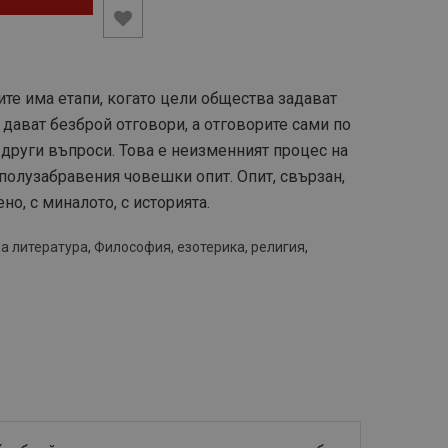
те има етапи, когато цели общества задават
дават безброй отговори, а отговорите сами по
 други въпроси. Това е неизменният процес на
полузабравения човешки опит. Опит, свързан,
но, с миналото, с историята.
а литература
,
Философия, езотерика, религия
,