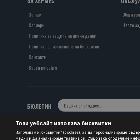
ЗА ХЕРМЕС
ОБСЛУ
За нас
Общи усл
Кариери
Често за
Политика за защита на лични данни
Политика за използване на бисквитки
Контакти
Карта на сайта
БЮЛЕТИН
Този уебсайт използва бисквитки
Авторско право © 2025 HERMESBOOKS.BG
Използваме „бисквитки“ (cookies), за да персонализираме съдъ
медии и да анализираме трафика си. Също така споделяме инфор