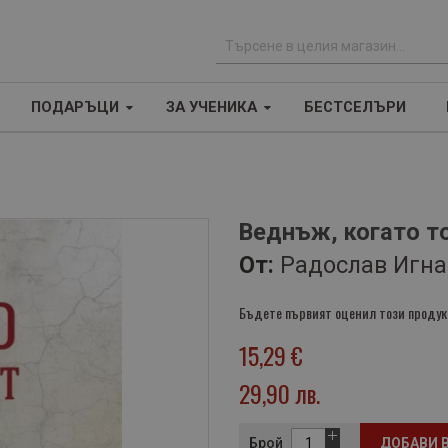
Т
ъ
ПОДАРЪЦИ
ЗА УЧЕНИКА
БЕСТСЕЛЪРИ
р
с
е
н
е
Веднъж, когато то
От:
Радослав Игна
Бъдете първият оценил този продук
15,29 €
29,90 лв.
Брой
ДОБАВИ 