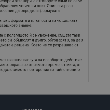
езброй отговори, а отговорите сами по себе
абравения човешки опит. Опит, свързан,
изречение да определи формулата.
а във формата и плътността на човешката
човешкото знание.
ла с полагащото ѝ се уважение, същата тази
о си, обмислят я дълго, обговарят я, за да я
ачата е решена. Което не се разрешава от
мат никаква заслуга за всеобщото действие.
мето, оправя се от самото време, от мига, от
га недоловимото повторение на тайнствените