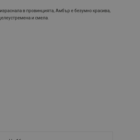
 израснала в провинцията, Амбър е безумно красива,
целеустремена и смела.