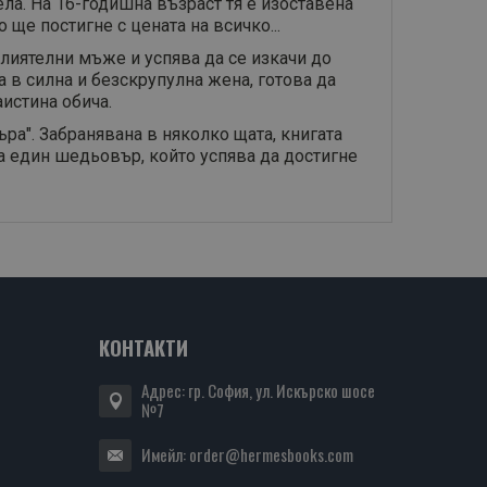
ла. На 16-годишна възраст тя е изоставена
ще постигне с цената на всичко...
лиятелни мъже и успява да се изкачи до
а в силна и безскрупулна жена, готова да
аистина обича.
ра". Забранявана в няколко щата, книгата
а един шедьовър, който успява да достигне
КОНТАКТИ
Адрес: гр. София, ул. Искърско шосе
№7
Имейл:
order@hermesbooks.com