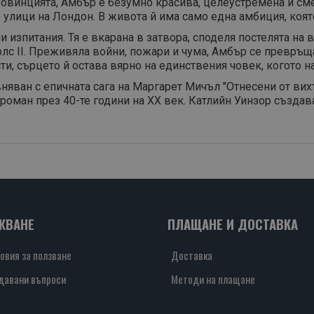
овинцията, Амбър е безумно красива, целеустремена и сме
улици на Лондон. В живота й има само една амбиция, която 
зпитания. Тя е вкарана в затвора, споделя постелята на в
рлс II. Преживяла войни, пожари и чума, Амбър се превръщ
ти, сърцето й остава вярно на единствения човек, когото н
няван с епичната сага на Маргарет Мичъл "Отнесени от вихъ
оман през 40-те години на XX век. Катлийн Уинзор създав
ЖВАНЕ
ПЛАЩАНЕ И ДОСТАВКА
овия за ползване
Доставка
давани въпроси
Методи на плащане