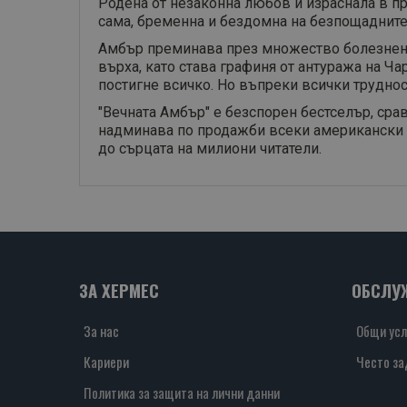
Родена от незаконна любов и израснала в пр
сама, бременна и бездомна на безпощадните 
Амбър преминава през множество болезнени и
върха, като става графиня от антуража на Ча
постигне всичко. Но въпреки всички труднос
"Вечната Амбър" е безспорен бестселър, срав
надминава по продажби всеки американски р
до сърцата на милиони читатели.
ЗА ХЕРМЕС
ОБСЛУ
За нас
Общи усл
Кариери
Често за
Политика за защита на лични данни