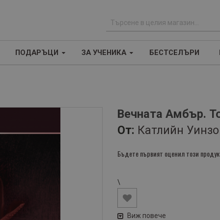
Т
ъ
ПОДАРЪЦИ
ЗА УЧЕНИКА
БЕСТСЕЛЪРИ
р
с
е
н
е
Вечната Амбър. Т
От:
Катлийн Уинзо
Бъдете първият оценил този продук
\
Виж повече