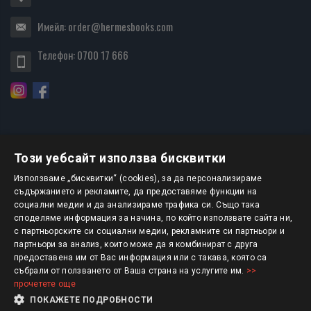
Имейл:
order@hermesbooks.com
Телефон:
0700 17 666
Този уебсайт използва бисквитки
БЮЛЕТИН
Използваме „бисквитки“ (cookies), за да персонализираме
съдържанието и рекламите, да предоставяме функции на
социални медии и да анализираме трафика си. Също така
АБОНИРАНЕ
споделяме информация за начина, по който използвате сайта ни,
с партньорските си социални медии, рекламните си партньори и
партньори за анализ, които може да я комбинират с друга
предоставена им от Вас информация или с такава, която са
Авторско право © 2025 HERMESBOOKS.BG
събрали от ползването от Ваша страна на услугите им.
>>
прочетете още
1 EUR = 1.95583 BGN
ПОКАЖЕТЕ ПОДРОБНОСТИ