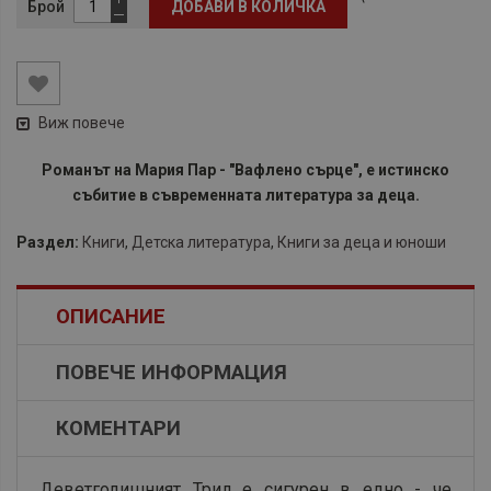
Брой
ДОБАВИ В КОЛИЧКА
Виж повече
Романът на Мария Пар - "Вафлено сърце", е истинско
събитие в съвременната литература за деца.
Раздел:
Книги
,
Детска литература
,
Книги за деца и юноши
ОПИСАНИЕ
ПОВЕЧЕ ИНФОРМАЦИЯ
КОМЕНТАРИ
Деветгодишният Трил е сигурен в едно - че