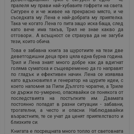
пралеля му прави най-хубавите гофрети на света.
Сигурен е и че живее на прекрасно място, и че
съседката му Лена е най-добрата му приятелка.
Така че когато Лена го пита защо иска баща, след
като вече има такъв, Трил не знае какво да
отговори... А всъщност се страхува да не загуби
тези, които обича.
Това е забавна книга за щуротиите на тези две
деветгодишни деца през цяла една бурна година.
Трил и Лена знаят много добре как да вдигнат
голяма суматоха и същевременно да го направят
по гладък и ефективен начин. Лена се изявява
като вдъхновител и генератор на щурите идеи, с
което напомня за Пипи Дългото чорапче, а Триле
се държи по-умерено, опасявайки се понякога от
последствията на постъпките им. Двамата
постоянно попадат в разни ситуации - забавни,
трогателни, а често и опасни. Наблюдавайки
възрастните, те се учат да ценят приятелството и
близките си.
Книгата е посрещната много топло от световната