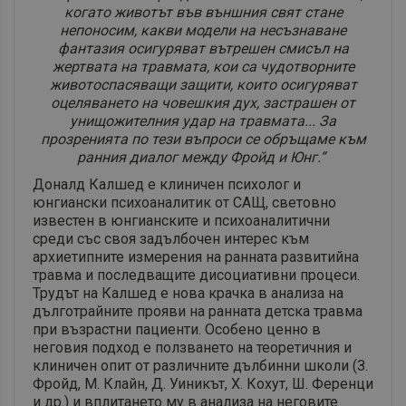
когато животът във външния свят стане
непоносим, какви модели на несъзнаване
фантазия осигуряват вътрешен смисъл на
жертвата на травмата, кои са чудотворните
животоспасяващи защити, които осигуряват
оцеляването на човешкия дух, застрашен от
унищожителния удар на травмата... За
прозренията по тези въпроси се обръщаме към
ранния диалог между Фройд и Юнг.“
Доналд Калшед е клиничен психолог и
юнгиански психоаналитик от САЩ, световно
известен в юнгианските и психоаналитични
среди със своя задълбочен интерес към
архиетипните измерения на ранната развитийна
травма и последващите дисоциативни процеси.
Трудът на Калшед е нова крачка в анализа на
дълготрайните прояви на ранната детска травма
при възрастни пациенти. Особено ценно в
неговия подход е ползването на теоретичния и
клиничен опит от различните дълбинни школи (З.
Фройд, М. Клайн, Д. Уиникът, Х. Кохут, Ш. Ференци
и др.) и вплитането му в анализа на неговите