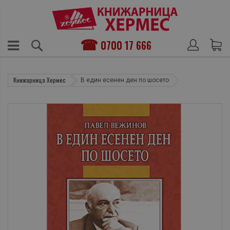
0700 17 666
Книжарница Хермес
В един есенен ден по шосето