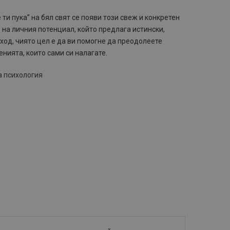
 ти пука” на бял свят се появи този свеж и конкретен
на личния потенциал, който предлага истински,
ход, чиято цел е да ви помогне да преодолеете
нията, които сами си налагате.
а психология