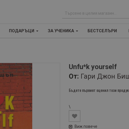
Т
ъ
ПОДАРЪЦИ
ЗА УЧЕНИКА
БЕСТСЕЛЪРИ
р
с
е
н
е
Unfu*k yourself
От:
Гари Джон Би
Бъдете първият оценил този продук
\
Виж повече