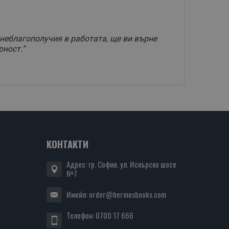
 неблагополучия в работата, ще ви върне
рност.”
КОНТАКТИ
Адрес: гр. София, ул. Искърско шосе
№7
Имейл:
order@hermesbooks.com
Телефон:
0700 17 666