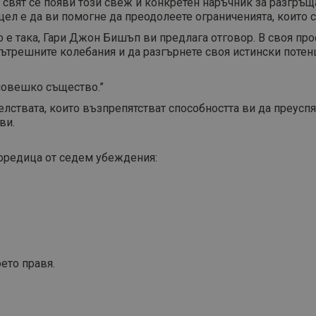
л свят се появи този свеж и конкретен наръчник за разгръщ
цел е да ви помогне да преодолеете ограниченията, които с
о е така, Гари Джон Бишъп ви предлага отговор. В своя пр
ътрешните колебания и да разгърнете своя истински потенци
 човешко същество.”
телствата, които възпрепятстват способността ви да преусп
ви.
поредица от седем убеждения:
оето правя.