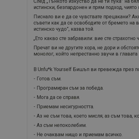
След „Тънкото изкуство да не ти пука” на бя
истински, безпардонен и прям подход, чиято 
Писнало ви е да се чувствате прецакани? Ак
съвети как да се освободите от бремето на в
истинско чудо”, казва той.
„Ето какво сте забравили: вие сте страхотно
Пречат ви не другите хора, не дори и обстоя
монолог, който непрестанно звучи в главата 
В Unfu*k Yourself Бишъп ви превежда през 
- Готов съм.
- Програмиран съм за победа.
- Мога да се справя.
- Приемам несигурността.
- Аз не съм това, което мисля; аз съм това, к
- Аз съм непоколебим.
- Не очаквам нищо и приемам всичко.