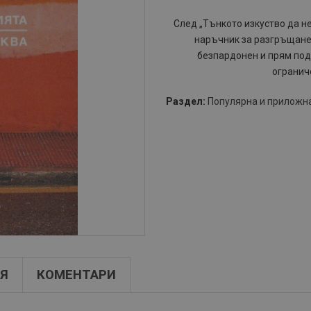
След „Тънкото изкуство да не
наръчник за разгръщане 
безпардонен и прям под
ограниче
Раздел:
Популярна и приложн
Я
КОМЕНТАРИ