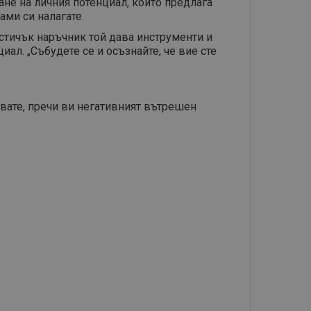
ане на личния потенциал, който предлага
ами си налагате.
остичък наръчник той дава инструменти и
ал. „Събудете се и осъзнайте, че вие сте
явате, пречи ви негативният вътрешен