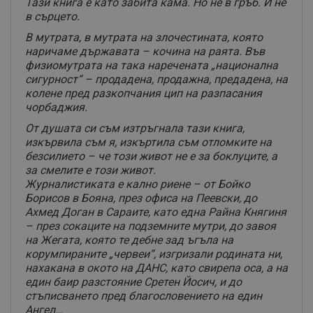
Тази книга е като забита кама. Но не в гръб. И не
в сърцето.
В мутрата, в мутрата на злочестината, която
наричаме държавата – кочина на раята. Във
физиомутрата на така наречената „национална
сигурност“ – продадена, продажна, предадена, на
колене пред разкопчания цип на разпасания
чорбаджия.
От душата си съм изтръгнала тази книга,
изкървила съм я, изкъртила съм отломките на
безсилието – че този живот не е за боклуците, а
за смелите е този живот.
Журналистиката е кално риене – от Бойко
Борисов в Бояна, през офиса на Пеевски, до
Ахмед Доган в Сараите, като една Райна Княгиня
– през сокаците на подземните мутри, до завоя
на Жегата, която те дебне зад ъгъла на
корумпираните „червеи“, изгризали родината ни,
нахакана в окото на ДАНС, като свирепа оса, а на
един баир разстояние Сретен Йосич, и до
стъписването пред благословението на един
Ангел…