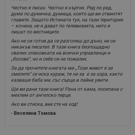
Честно я писах. Честно я къртих. Ред по ред,
дума по думичка, думища, които ще ви отвинтят
главите. Защото Истината тук, на тази територия
– кочина, не я дават по телевизията, нито я
пишат по вестниците.
Ако не си готов да се разголиш до дъно, не си
никакъв писател. В тази книга безпощадно
свалих опаковката на всички управленци и
„босове“, но и себе си не пожалих.
За да прочетете книгата ми „Този живот е за
смелите“ се иска кураж, тя не за е за хора, както
казваше баба ми, със сърца в лайна увити.
Ще ви рани тази книга! Рана от кама, посипана с
мехлем от ангелско перце.
Ако ви стиска, вие сте на ход!
- Веселина Томова