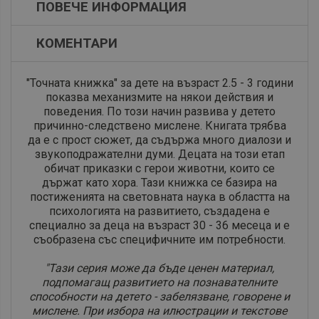
ПОВЕЧЕ ИНФОРМАЦИЯ
КОМЕНТАРИ
​"Точната книжка" за дете на възраст 2.5 - 3 години
показва механизмите на някои действия и
поведения. По този начин развива у детето
причинно-следствено мислене. Книгата трябва
да е с прост сюжет, да съдържа много диалози и
звукоподражателни думи. Децата на този етап
обичат приказки с герои животни, които се
държат като хора. Тази книжка се базира на
постиженията на световната наука в областта на
психологията на развитието, създадена е
специално за деца на възраст 30 - 36 месеца и е
съобразена със специфичните им потребности.
"Тази серия може да бъде ценен материал,
подпомагащ развитието на познавателните
способности на детето - забелязване, говорене и
мислене. При избора на илюстрации и текстове