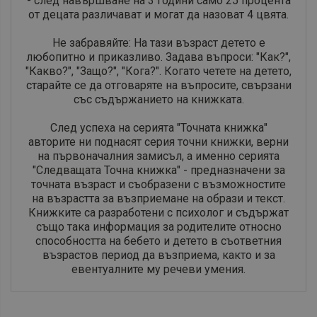
- след навършване на 3 години само 25 процента
от децата различават и могат да назоват 4 цвята.
Не забравяйте: На тази възраст детето е
любопитно и приказливо. Задава въпроси: "Как?",
"Какво?", "Защо?", "Кога?". Когато четете на детето,
старайте се да отговаряте на въпросите, свързани
със съдържанието на книжката.
След успеха на серията "Точната книжка"
авторите ни поднасят серия точни книжки, верни
на първоначалния замисъл, а именно серията
"Следващата Точна книжка" - предназначени за
точната възраст и съобразени с възможностите
на възрастта за възприемане на образи и текст.
Книжките са разработени с психолог и съдържат
също така информация за родителите относно
способността на бебето и детето в съответния
възрастов период да възприема, както и за
евентуалните му речеви умения.