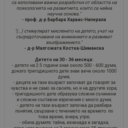
са използвани важни разработки от областта на
психологията на развитието, които са нейна
научна основа."
- проф. д-р Барбара Харвас-Наперала
"(...) стимулират мисленето на детето, учат на
съсредоточаване на вниманието и развиват
въображението."
- д-р Малгожата Костка-Шиманска
Детето на 30 - 36 месеца:
- детето на 2.5 години знае около 500 - 600 думи,
докато тригодишното дете знае вече около 1000
думи;
- децата на тази възраст започват да говорят за
чувства и не само за своите, но и на другите хора;
- тригодишното дете образува сложни съчинени
и сложни съставни изречения с много думи;
- детето на тази възраст започва да разбира
понятия, свързани с течението на времето: по
това време, вчера, утре;
- обича думите: тайна, изненада и загадка;