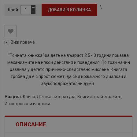
\
Брой
ДОБАВИ В КОЛИЧКА
Виж повече
​​"Точната книжка" за дете на възраст 2.5 - 3 години показва
механизмите на някои действия и поведения. По този начин
развива у детето причинно-следствено мислене. Книгата
трябва да е с прост сюжет, да съдържа много диалози и
звукоподражателни думи.
Раздел:
Книги
,
Детска литература
,
Книги за най-малките
,
Илюстровани издания
ОПИСАНИЕ