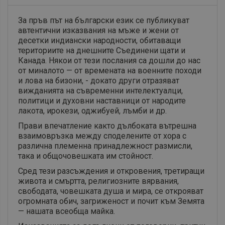
За пръв път на български език се публикуват
автентични изказвания на мъже и жени от
десетки индиански народности, обитаващи
териториите на днешните Съединени щати и
Канада. Някои от тези послания са дошли до нас
от миналото — от времената на военните походи
и лова на бизони, - докато други отразяват
вижданията на съвременни интелектуалци,
политици и духовни наставници от народите
лакота, ирокези, оджибуей, лъмби и др.
Прави впечатление както дълбоката вътрешна
взаимовръзка между споделените от хора с
различна племенна принадлежност размисли,
така и общочовешката им стойност.
Сред тези разсъждения и откровения, третиращи
живота и смъртта, религиозните вярвания,
свободата, човешката душа и мира, се открояват
огромната обич, загриженост и почит към Земята
— нашата всеобща майка.