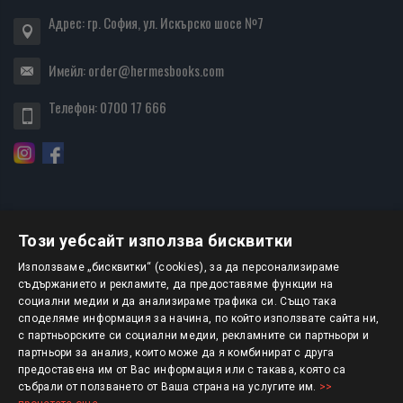
Адрес: гр. София, ул. Искърско шосе №7
Имейл:
order@hermesbooks.com
Телефон:
0700 17 666
Този уебсайт използва бисквитки
БЮЛЕТИН
Използваме „бисквитки“ (cookies), за да персонализираме
съдържанието и рекламите, да предоставяме функции на
социални медии и да анализираме трафика си. Също така
АБОНИРАНЕ
споделяме информация за начина, по който използвате сайта ни,
с партньорските си социални медии, рекламните си партньори и
партньори за анализ, които може да я комбинират с друга
предоставена им от Вас информация или с такава, която са
Авторско право © 2025 HERMESBOOKS.BG
събрали от ползването от Ваша страна на услугите им.
>>