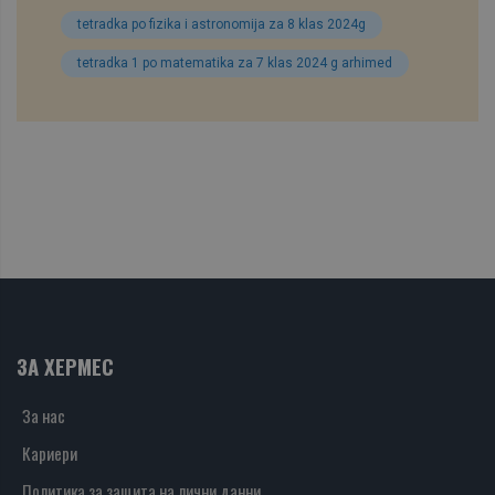
tetradka po fizika i astronomija za 8 klas 2024g
tetradka 1 po matematika za 7 klas 2024 g arhimed
ЗА ХЕРМЕС
За нас
Кариери
Политика за защита на лични данни