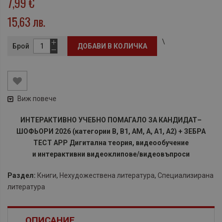
7,99 €
15,63 лв.
\
Брой
ДОБАВИ В КОЛИЧКА
Виж повече
ИНТЕРАКТИВНО УЧЕБНО ПОМАГАЛО ЗА КАНДИДАТ–
ШОФЬОРИ 2026
(категории В, В1, АМ, А, А1, А2)
+ ЗЕБРА
ТЕСТ APP Д
игитална теория, видеообучение
и
и
нтерактивни видеоклипове/видеовъпроси
Раздел:
Книги
,
Нехудожествена литература
,
Специализирана
литература
ОПИСАНИЕ