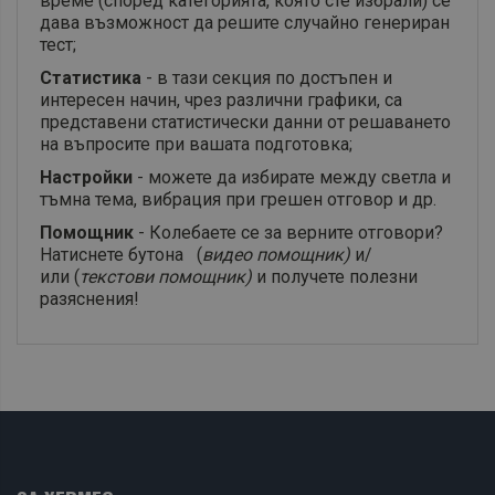
време (според категорията, която сте избрали) се
дава възможност да решите случайно генериран
тест;
Статистика
- в тази секция по достъпен и
интересен начин, чрез различни графики, са
представени статистически данни от решаването
на въпросите при вашата подготовка;
Настройки
- можете да избирате между светла и
тъмна тема, вибрация при грешен отговор и др.
Помощник
- Колебаете се за верните отговори?
Натиснете бутона (
видео помощник)
и/
или (
текстови помощник)
и получете полезни
разяснения!