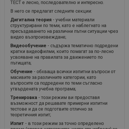
ТЕСТ е лесно, последователно и интересно.
В него се предлагат следните секции:
Дигитална теория
- учебни материали
структурирани по теми, като е наблегнато на
пресъздаването на различни пътни ситуации чрез
видео възпроизвеждане;
Видеообучение
- съдържа тематично подредени
кратки видеофилми, които помагат за по-лесно
усвояване на правилата за движението по
пътищата;
Обучение
- обхваща всички изпитни въпроси от
масивите за различните категории, като
въпросите са подредени по теми съгласно
утвърдената учебна програма;
Тренировка
- този режим ви предоставя
възможност да решавате примерни изпитни
тестове и да се подготвите отлично за
теоретичния изпит;
Изпит
- в този режим за точно определено