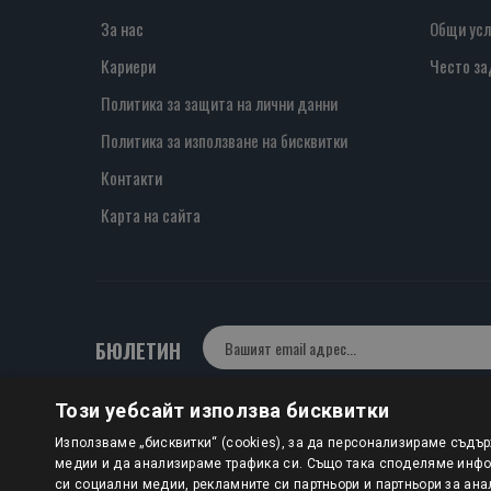
За нас
Общи усл
Кариери
Често за
Политика за защита на лични данни
Политика за използване на бисквитки
Контакти
Карта на сайта
БЮЛЕТИН
Този уебсайт използва бисквитки
Авторско право © 2025 HERMESBOOKS.BG
Използваме „бисквитки“ (cookies), за да персонализираме съдъ
медии и да анализираме трафика си. Също така споделяме инфор
1 EUR = 1.95583 BGN
си социални медии, рекламните си партньори и партньори за ана