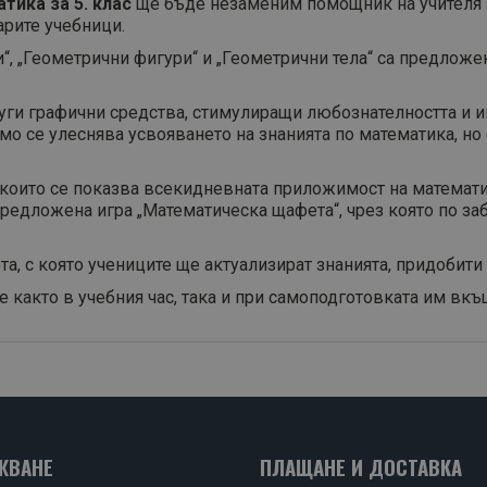
тика за 5. клас
ще бъде незаменим помощник на учителя за
арите учебници.
“, „Геометрични фигури“ и „Геометрични тела“ са предложе
уги графични средства, стимулиращи любознателността и ин
амо се улеснява усвояването на знанията по математика, но
з които се показва всекидневната приложимост на математ
редложена игра „Математическа щафета“, чрез която по за
а, с която учениците ще актуализират знанията, придобити 
е както в учебния час, така и при самоподготовката им вк
ЖВАНЕ
ПЛАЩАНЕ И ДОСТАВКА