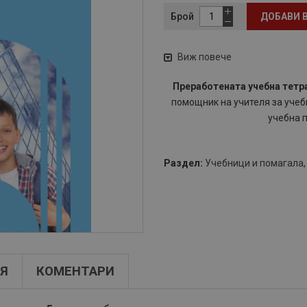
Брой
ДОБАВИ 
Виж повече
Преработената учебна тетра
помощник на учителя за учебн
учебна 
Раздел:
Учебници и помагала
Я
КОМЕНТАРИ