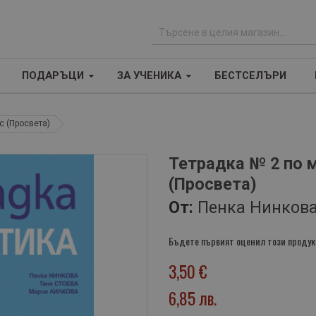
Т
ъ
ПОДАРЪЦИ
ЗА УЧЕНИКА
БЕСТСЕЛЪРИ
р
с
е
с (Просвета)
н
е
Тетрадка № 2 по м
(Просвета)
От:
Пенка Нинкова
Бъдете първият оценил този продук
3,50 €
6,85 лв.