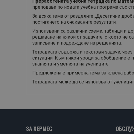
Преработената учебна тетрадка по матема
преподава по новата учебна програма със ст
За всяка тема от разделите „Десетични дроби
постигането на очакваните резултати.
Използвани са различни схеми, таблици и др
решаване на някои от задачите, с което не с
записване и подреждане на решенията.
Тетрадката съдържа и текстови задачи, чре
ситуации. Към някои уроци за обобщение е п
знанията и уменията на учениците.
Предложена е примерна тема за класна работ
Тетрадката може да се използва от ученицит
ЗА ХЕРМЕС
ОБСЛУ