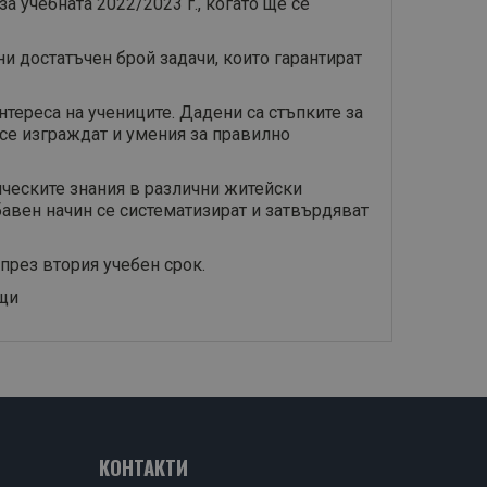
 учебната 2022/2023 г., когато ще се
ни достатъчен брой задачи, които гарантират
тереса на учениците. Дадени са стъпките за
 се изграждат и умения за правилно
ическите знания в различни житейски
бавен начин се систематизират и затвърдяват
през втория учебен срок.
ъщи
КОНТАКТИ