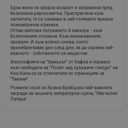
Една жена на средна възраст е изправена пред
болезнена равносметка. Пристрастена към
хапчетата, тя се озовава в най-голямата пражка
психиатрична клиника.
Оттам започва пътуването й навътре - към
болезнените спомени. Към неизживените
провали. И към всичко онова, което
пренебрегваме ден след ден, за да скрием най-
важното - собственото си нещастие.
Философията на "Замъкът" от Кафка и поривът
към свободата на "Полет над кукувиче гнездо" на
Кен Киси са се отпечатали по страниците на
"Тавани".
Романът носи на Зузана Брабцова най-важната
награда на чешката литературна сцена, "Магнезия
Литера".