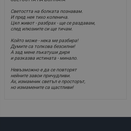
Светостта на болката познавам.
И пред нея тихо коленича.
Цял живот - разбрах - ще се раздавам,
след илюзиите си ще тичам.
Който може - нека ме разбира!
Думите са толкова безсилни!
А зад мене лъкатуши диря
и разказва истината - минало.
Невъзможно е да се повторят
нейните завои причудливи.
Ах, измамник светъл е просторът,
но измамените са щастливи!