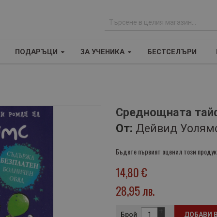
Т
ъ
ПОДАРЪЦИ
ЗА УЧЕНИКА
БЕСТСЕЛЪРИ
р
с
е
н
е
Среднощната тай
От:
Дейвид Уолям
Бъдете първият оценил този продук
14,80 €
28,95 лв.
Брой
ДОБАВИ 