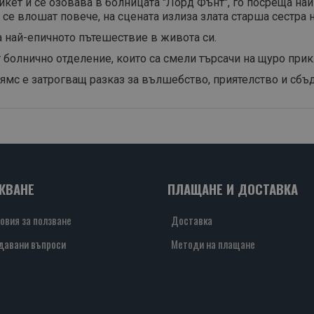
рикет и се озовава в болницата "Лорд Фънт", го посреща на
 се влошат повече, на сцената излиза злата старша сестра н
а най-епичното пътешествие в живота си.
т болнично отделение, които са смели търсачи на щуро при
мс е затрогващ разказ за вълшебство, приятелство и сбъд
ЖВАНЕ
ПЛАЩАНЕ И ДОСТАВКА
овия за ползване
Доставка
давани въпроси
Методи на плащане