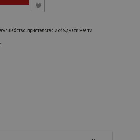
 вълшебство, приятелство и сбъднати мечти
и