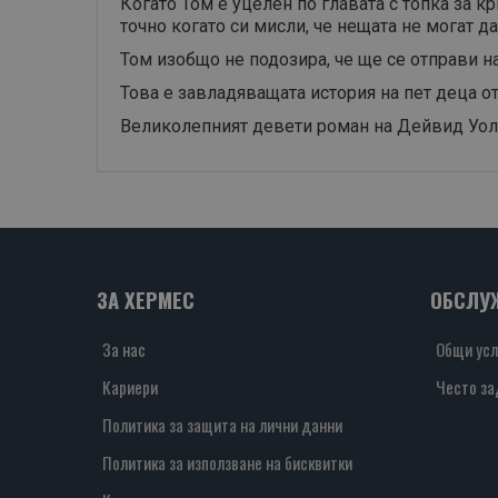
Когато Том е уцелен по главата с топка за к
точно когато си мисли, че нещата не могат да
Том изобщо не подозира, че ще се отправи н
Това е завладяващата история на пет деца о
Великолепният девети роман на Дейвид Уоля
ЗА ХЕРМЕС
ОБСЛУ
За нас
Общи усл
Кариери
Често за
Политика за защита на лични данни
Политика за използване на бисквитки