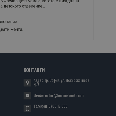
й-ужасяващият човек, когото е виждал. И
а детското отделение...
ключение.
нати мечти.
КОНТАКТИ
Адрес: гр. София, ул. Искърско шосе
№7
Имейл:
order@hermesbooks.com
Телефон:
0700 17 666