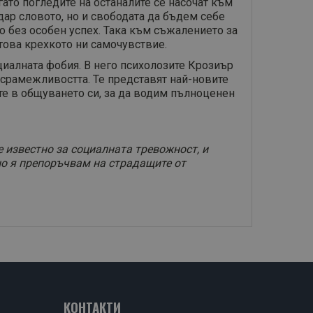
ато погледите на останалите се насочат към
дар словото, но и свободата да бъдем себе
о без особен успех. Така към съжалението за
 това крехкото ни самочувствие.
циалната фобия. В него психолозите Крозиър
 срамежливостта. Те представят най-новите
те в общуването си, за да водим пълноценен
е известно за социалната тревожност, и
но я препоръчвам на страдащите от
КОНТАКТИ