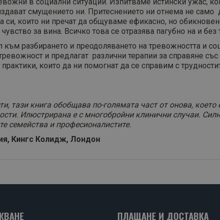
вожни в социални ситуации. Изпитваме истински ужас, ког
издават смущението ни. Притеснението ни отнема не само 
а си, които ни пречат да общуваме ефикасно, но обикновен
увство за вина. Всичко това се отразява пагубно на и без
 към разбирането и пре­одоляването на тревожността и со
тревожност и предлагат различни терапии за справяне със
практики, които да ни помогнат да се справим с трудности
, тази книга обобщава по-голямата част от онова, което 
ости. Илюстрирана е с многобройни клинични случаи. Сил
те семейства и професионалистите.
ия, Кингс Колидж, Лондон
ЖВАНЕ
ПЛАЩАНЕ И ДОСТАВКА