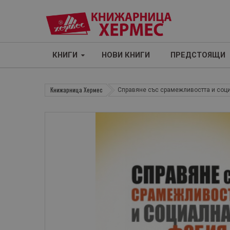
КНИГИ
НОВИ КНИГИ
ПРЕДСТОЯЩИ
Книжарница Хермес
Справяне със срамежливостта и соц