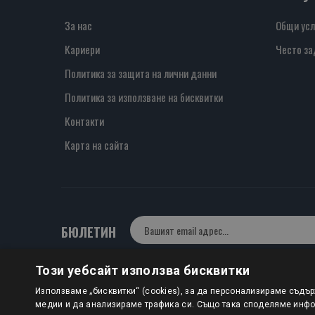
За нас
Общи усл
Кариери
Често за
Политика за защита на лични данни
Политика за използване на бисквитки
Контакти
Карта на сайта
БЮЛЕТИН
Този уебсайт използва бисквитки
Авторско право © 2025 HERMESBOOKS.BG
Използваме „бисквитки“ (cookies), за да персонализираме съдъ
медии и да анализираме трафика си. Също така споделяме инфор
1 EUR = 1.95583 BGN