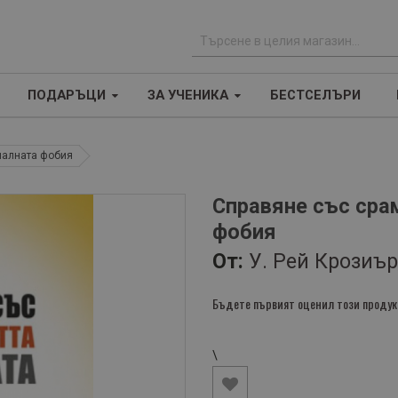
Т
ъ
ПОДАРЪЦИ
ЗА УЧЕНИКА
БЕСТСЕЛЪРИ
р
с
е
иалната фобия
н
е
Справяне със сра
фобия
От:
У. Рей Крозиър
Бъдете първият оценил този продук
\