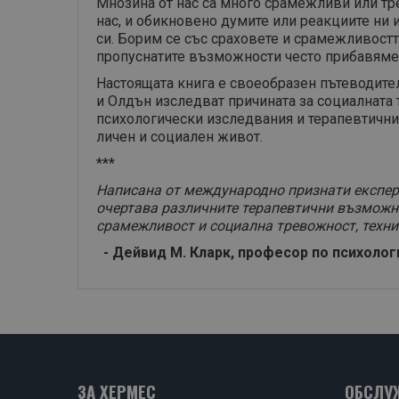
Мнозина от нас са много срамежливи или тре
нас, и обикновено думите или реакциите ни 
си. Борим се със сраховете и срамежливостт
пропуснатите възможности често прибавяме ч
Настоящата книга е своеобразен пътеводител
и Олдън изследват причината за социалната 
психологически изследвания и терапевтични 
личен и социален живот.
***
Написана от международно признати експерти
очертава различните терапевтични възможн
срамежливост и социална тревожност, техни
- Дейвид М. Кларк, професор по психолог
ЗА ХЕРМЕС
ОБСЛУ