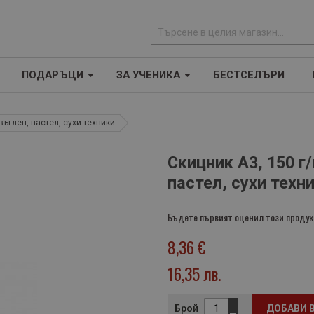
Т
ъ
ПОДАРЪЦИ
ЗА УЧЕНИКА
БЕСТСЕЛЪРИ
р
с
е
 въглен, пастел, сухи техники
н
е
Скицник А3, 150 г/
пастел, сухи техн
Бъдете първият оценил този продук
8,36 €
16,35 лв.
Брой
ДОБАВИ 