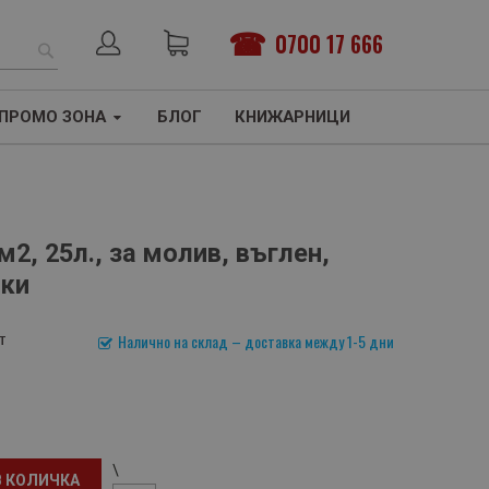
0700 17 666
ТЪРСЕНЕ
ПРОМО ЗОНА
БЛОГ
КНИЖАРНИЦИ
м2, 25л., за молив, въглен,
ики
т
Налично на склад – доставка между 1-5 дни
\
В КОЛИЧКА