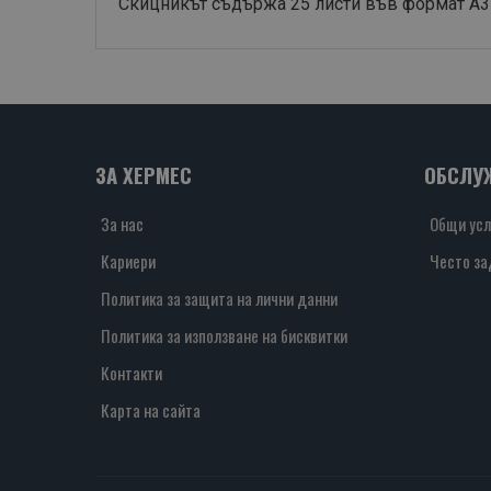
Скицникът съдържа 25 листи във формат А3 о
ЗА ХЕРМЕС
ОБСЛУ
За нас
Общи усл
Кариери
Често за
Политика за защита на лични данни
Политика за използване на бисквитки
Контакти
Карта на сайта