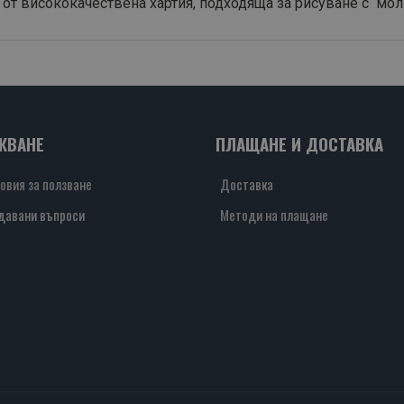
т висококачествена хартия, подходяща за рисуване с моли
ЖВАНЕ
ПЛАЩАНЕ И ДОСТАВКА
овия за ползване
Доставка
давани въпроси
Методи на плащане