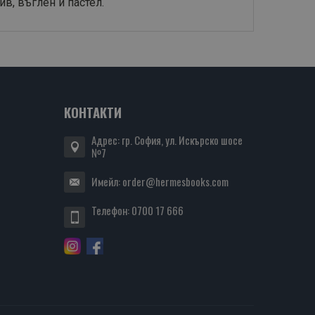
в, въглен и пастел.
КОНТАКТИ
Адрес: гр. София, ул. Искърско шосе
№7
Имейл:
order@hermesbooks.com
Телефон:
0700 17 666